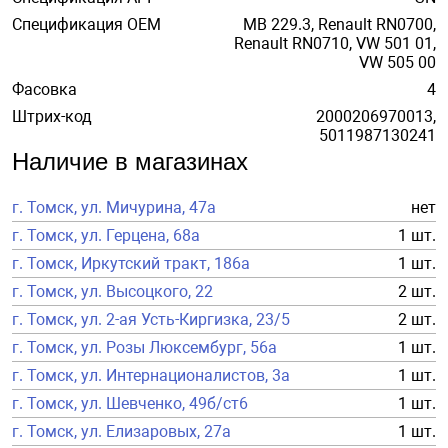
Спецификация OEM
MB 229.3, Renault RN0700,
Renault RN0710, VW 501 01,
VW 505 00
Фасовка
4
Штрих-код
2000206970013,
5011987130241
Наличие в магазинах
г. Томск, ул. Мичурина, 47а
нет
г. Томск, ул. Герцена, 68а
1 шт.
г. Томск, Иркутский тракт, 186а
1 шт.
г. Томск, ул. Высоцкого, 22
2 шт.
г. Томск, ул. 2-ая Усть-Киргизка, 23/5
2 шт.
г. Томск, ул. Розы Люксембург, 56а
1 шт.
г. Томск, ул. Интернационалистов, 3а
1 шт.
г. Томск, ул. Шевченко, 49б/ст6
1 шт.
г. Томск, ул. Елизаровых, 27а
1 шт.