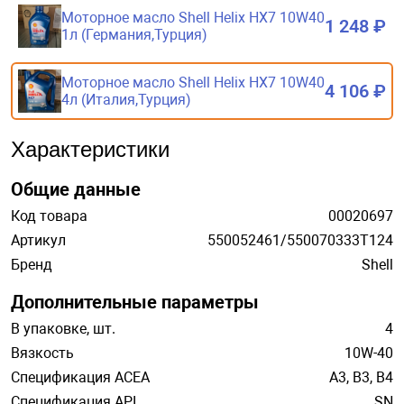
Моторное масло Shell Helix HX7 10W40
1 248 ₽
1л (Германия,Турция)
Моторное масло Shell Helix HX7 10W40
4 106 ₽
4л (Италия,Турция)
Характеристики
Общие данные
Код товара
00020697
Артикул
550052461/550070333T124
Бренд
Shell
Дополнительные параметры
В упаковке, шт.
4
Вязкость
10W-40
Спецификация ACEA
A3, B3, B4
Спецификация API
SN