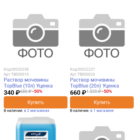
Код
00020258
Код
00022237
Арт.
TB000010
Арт.
TB000020
Раствор мочевины
Раствор мочевины
TopBlue (10л) Уценка
TopBlue (20л) Уценка
340 ₽
680 ₽
−50%
660 ₽
1 320 ₽
−50%
Купить
Купить
В наличии:
в 2 магазинах
В наличии:
в 1 магазине