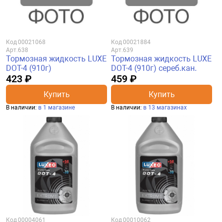
Код
00021068
Код
00021884
Арт.
638
Арт.
639
Тормозная жидкость LUXE
Тормозная жидкость LUXE
DOT-4 (910г)
DOT-4 (910г) сереб.кан.
423 ₽
459 ₽
Купить
Купить
В наличии:
в 1 магазине
В наличии:
в 13 магазинах
Код
00004061
Код
00010062