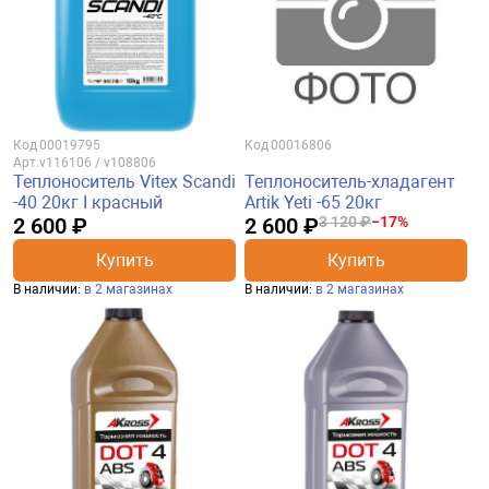
Код
00019795
Код
00016806
Арт.
v116106 / v108806
Теплоноситель Vitex Scandi
Теплоноситель-хладагент
-40 20кг I красный
Artik Yeti -65 20кг
2 600 ₽
2 600 ₽
3 120 ₽
−17%
Купить
Купить
В наличии:
в 2 магазинах
В наличии:
в 2 магазинах