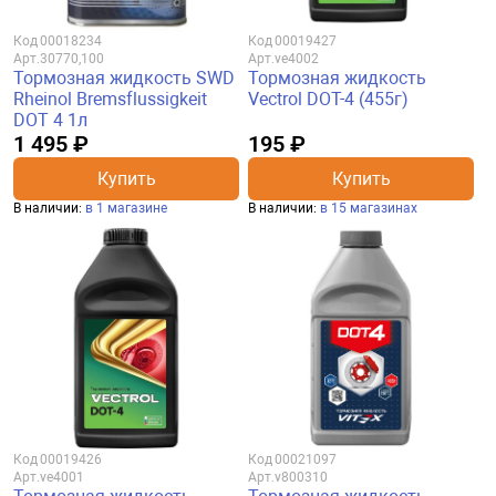
Код
00018234
Код
00019427
Арт.
30770,100
Арт.
ve4002
Тормозная жидкость SWD
Тормозная жидкость
Rheinol Bremsflussigkeit
Vectrol DOT-4 (455г)
DOT 4 1л
1 495 ₽
195 ₽
Купить
Купить
В наличии:
в 1 магазине
В наличии:
в 15 магазинах
Код
00019426
Код
00021097
Арт.
ve4001
Арт.
v800310