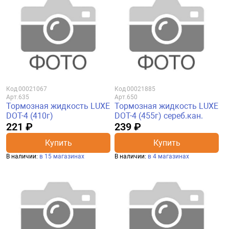
Код
00021067
Код
00021885
Арт.
635
Арт.
650
Тормозная жидкость LUXE
Тормозная жидкость LUXE
DOT-4 (410г)
DOT-4 (455г) сереб.кан.
221 ₽
239 ₽
Купить
Купить
В наличии:
в 15 магазинах
В наличии:
в 4 магазинах