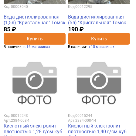
Код
00008040
Код
00012295
Вода дистиллированная
Вода дистиллированная
(1,5л) "Кристальная" Томск
(5л) "Кристальная" Томск
85 ₽
190 ₽
Купить
Купить
В наличии:
в 16 магазинах
В наличии:
в 15 магазинах
Код
00015243
Код
00015244
Арт.
2384-008-1
Арт.
2384-008-14
Кислотный электролит
Кислотный электролит
плотностью 1,28 г/см.куб
плотностью 1,40 г/см.куб