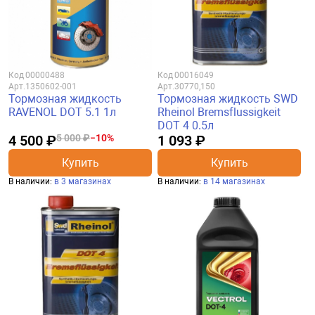
Код
00000488
Код
00016049
Арт.
1350602-001
Арт.
30770,150
Тормозная жидкость
Тормозная жидкость SWD
RAVENOL DOT 5.1 1л
Rheinol Bremsflussigkeit
DOT 4 0.5л
4 500 ₽
5 000 ₽
−10%
1 093 ₽
Купить
Купить
В наличии:
в 3 магазинах
В наличии:
в 14 магазинах