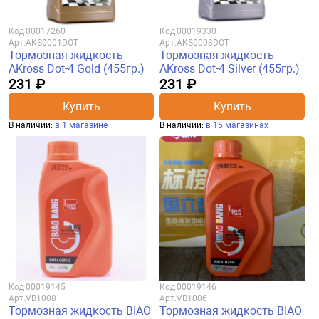
Код
00017260
Код
00019330
Арт.
AKS0001DOT
Арт.
AKS0003DOT
Тормозная жидкость
Тормозная жидкость
AKross Dot-4 Gold (455гр.)
AKross Dot-4 Silver (455гр.)
231 ₽
231 ₽
Купить
Купить
В наличии:
в 1 магазине
В наличии:
в 15 магазинах
Код
00019145
Код
00019146
Арт.
VB1008
Арт.
VB1006
Тормозная жидкость BIAO
Тормозная жидкость BIAO