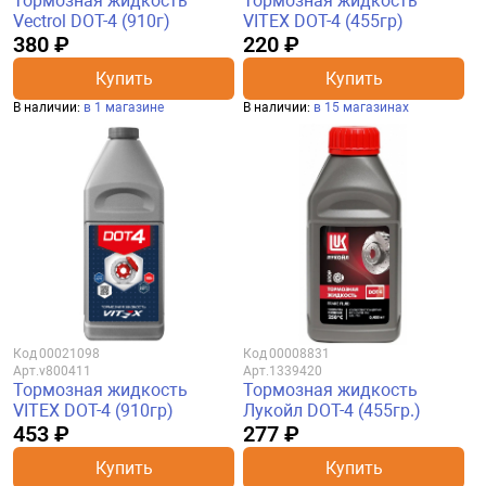
Тормозная жидкость
Тормозная жидкость
Vectrol DOT-4 (910г)
VITEX DOT-4 (455гр)
380 ₽
220 ₽
Купить
Купить
В наличии:
в 1 магазине
В наличии:
в 15 магазинах
Код
00021098
Код
00008831
Арт.
v800411
Арт.
1339420
Тормозная жидкость
Тормозная жидкость
VITEX DOT-4 (910гр)
Лукойл DOT-4 (455гр.)
453 ₽
277 ₽
Купить
Купить