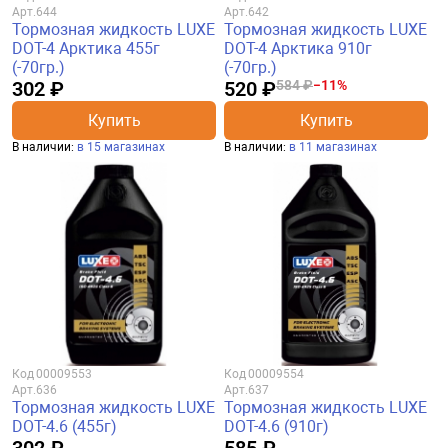
Арт.
644
Арт.
642
Тормозная жидкость LUXE
Тормозная жидкость LUXE
DOT-4 Арктика 455г
DOT-4 Арктика 910г
(-70гр.)
(-70гр.)
302 ₽
520 ₽
584 ₽
−11%
Купить
Купить
В наличии:
в 15 магазинах
В наличии:
в 11 магазинах
Код
00009553
Код
00009554
Арт.
636
Арт.
637
Тормозная жидкость LUXE
Тормозная жидкость LUXE
DOT-4.6 (455г)
DOT-4.6 (910г)