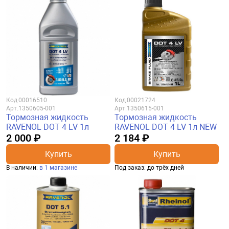
Код
00016510
Код
00021724
Арт.
1350605-001
Арт.
1350615-001
Тормозная жидкость
Тормозная жидкость
RAVENOL DOT 4 LV 1л
RAVENOL DOT 4 LV 1л NEW
2 000 ₽
2 184 ₽
Купить
Купить
В наличии:
в 1 магазине
Под заказ: до трёх дней