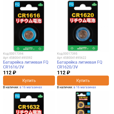
Код
00017394
Код
00017395
Арт.
4580041495592
Арт.
4580041495622
Батарейка литиевая FQ
Батарейка литиевая FQ
CR1616/3V
CR1620/3V
112 ₽
112 ₽
Купить
Купить
В наличии:
в 16 магазинах
В наличии:
в 16 магазинах