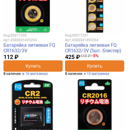
Код
00017396
Код
00017397
Арт.
4580041495264
Арт.
4580041495264
Батарейка литиевая FQ
Батарейка литиевая FQ
CR1632/3V
CR1632/3V (5шт. блистер)
112 ₽
425 ₽
448 ₽
−5%
Купить
Купить
В наличии:
в 16 магазинах
В наличии:
в 15 магазинах