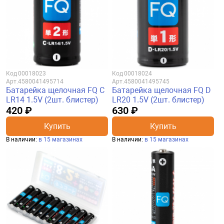
Код
00018023
Код
00018024
Арт.
4580041495714
Арт.
4580041495745
Батарейка щелочная FQ C
Батарейка щелочная FQ D
LR14 1.5V (2шт. блистер)
LR20 1.5V (2шт. блистер)
420 ₽
630 ₽
Купить
Купить
В наличии:
в 15 магазинах
В наличии:
в 15 магазинах