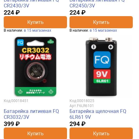
CR2430/3V
CR2450/3V
224 ₽
224 ₽
Купить
Купить
В наличии:
в 15 магазинах
В наличии:
в 15 магазинах
Код
00018451
Код
00018025
Арт.
F6LR6101
Батарейка литиевая FQ
Батарейка щелочная FQ
CR3032/3V
6LR61 9V
399 ₽
294 ₽
Купить
Купить