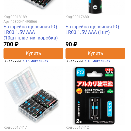
Код
00018189
Код
00017680
Арт.
4580041495066
Батарейка щелочная FQ
Батарейка щелочная FQ
LR03 1.5V AAA
LR03 1.5V AAA (1шт)
(10шт.пластик. коробка)
700 ₽
90 ₽
Купить
Купить
В наличии:
в 15 магазинах
В наличии:
в 13 магазинах
Код
00017417
Код
00017412