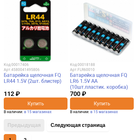
Код
00017406
Код
00018188
Арт.
4580041495806
Арт.
FLR60010
Батарейка щелочная FQ
Батарейка щелочная FQ
LR44 1.5V (2шт. блистер)
LR6 1.5V AA
(10шт.пластик. коробка)
112 ₽
700 ₽
Купить
Купить
В наличии:
в 15 магазинах
В наличии:
в 15 магазинах
Предыдущая
Следующая страница