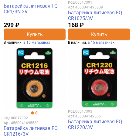
Код
00017391
Батарейка литиевая FQ
Арт.
4580041495509
CR1/3N 3V
Батарейка литиевая FQ
CR1025/3V
299 ₽
168 ₽
Купить
Купить
В наличии:
в 15 магазинах
В наличии:
в 15 магазинах
Код
00017393
Арт.
4580041495561
Код
00017392
Батарейка литиевая FQ
Арт.
4580041495530
CR1220/3V
Батарейка литиевая FQ
CR1216/3V