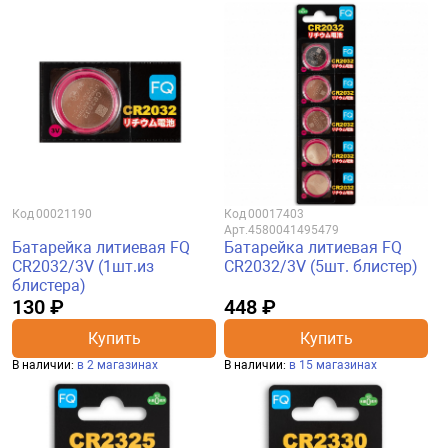
Код
00021190
Код
00017403
Арт.
4580041495479
Батарейка литиевая FQ
Батарейка литиевая FQ
CR2032/3V (1шт.из
CR2032/3V (5шт. блистер)
блистера)
130 ₽
448 ₽
Купить
Купить
В наличии:
в 2 магазинах
В наличии:
в 15 магазинах