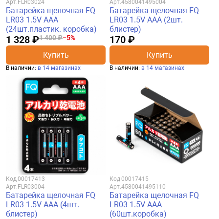
Арт.
FLR03024
Арт.
4580041495004
Батарейка щелочная FQ
Батарейка щелочная FQ
LR03 1.5V AAA
LR03 1.5V AAA (2шт.
(24шт.пластик. коробка)
блистер)
1 328 ₽
1 400 ₽
−5%
170 ₽
Купить
Купить
В наличии:
в 14 магазинах
В наличии:
в 14 магазинах
Код
00017413
Код
00017415
Арт.
FLR03004
Арт.
4580041495110
Батарейка щелочная FQ
Батарейка щелочная FQ
LR03 1.5V AAA (4шт.
LR03 1.5V AAA
блистер)
(60шт.коробка)