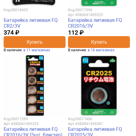
Код
00018453
Код
00017398
Арт.
4580041495325
Батарейка литиевая FQ
Батарейка литиевая FQ
CR2/3V
CR2016/3V
374 ₽
112 ₽
Купить
Купить
В наличии:
в 11 магазинах
В наличии:
в 16 магазинах
Код
00017399
Код
00017400
Арт.
4580041495325
Арт.
4580041495387
Батарейка литиевая FQ
Батарейка литиевая FQ
CR2016/3V (5шт. блистер)
CR2025/3V