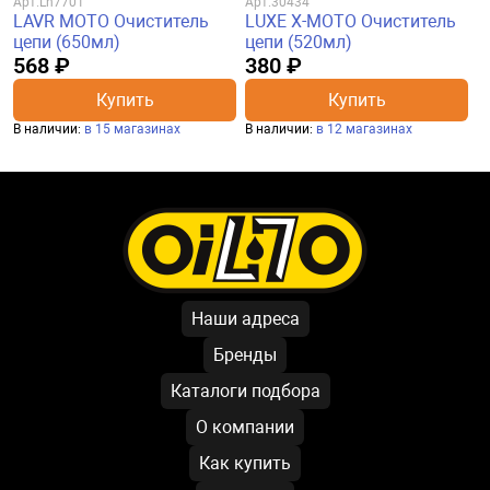
Арт.
Ln7701
Арт.
30434
LAVR MOTO Очиститель
LUXE X-MOTO Очиститель
цепи (650мл)
цепи (520мл)
568 ₽
380 ₽
Купить
Купить
В наличии:
в 15 магазинах
В наличии:
в 12 магазинах
Наши адреса
Бренды
Каталоги подбора
О компании
Как купить