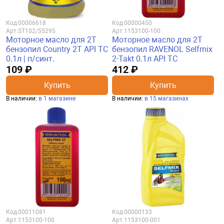
Код
00006618
Код
00000450
Арт.
ST102/55295
Арт.
1153100-100
Моторное масло для 2Т
Моторное масло для 2Т
бензопил Country 2T API TC
бензопил RAVENOL Selfmix
0.1л | п/синт.
2-Takt 0.1л API TC
109 ₽
412 ₽
Купить
Купить
В наличии:
в 1 магазине
В наличии:
в 15 магазинах
Код
00011081
Код
00000133
Арт.
1153100-100
Арт.
1153100-001