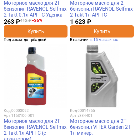
Моторное масло для 2Т
Моторное масло для 2Т
бензопил RAVENOL Selfmix
бензопил RAVENOL Selfmix
2-Takt 0.1л API TC Уценка
2-Takt 1л API TC
263 ₽
412 ₽
−36%
1 623 ₽
Купить
Купить
Под заказ: до трёх дней
В наличии:
в 15 магазинах
Код
00003092
Код
00014755
Арт.
1153100-D01
Арт.
v334401
Моторное масло для 2Т
Моторное масло для 2Т
бензопил RAVENOL Selfmix
бензопил VITEX Garden 2T
2-Takt 1л API TC (с
1л минер.
дозатором)