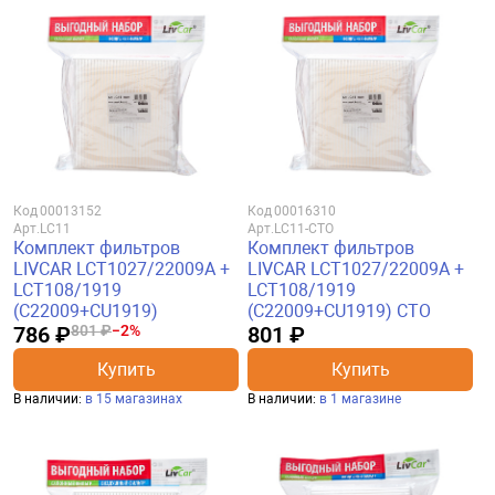
Код
00013152
Код
00016310
Арт.
LC11
Арт.
LC11-CTO
Комплект фильтров
Комплект фильтров
LIVCAR LCT1027/22009A +
LIVCAR LCT1027/22009A +
LCT108/1919
LCT108/1919
(C22009+CU1919)
(C22009+CU1919) CTO
786 ₽
801 ₽
−2%
801 ₽
Купить
Купить
В наличии:
в 15 магазинах
В наличии:
в 1 магазине