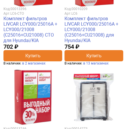
Код
00013396
Код
00010209
Арт.
LC6-CTO
Арт.
LC6
Комплект фильтров
Комплект фильтров
LIVCAR LCY000/25016A +
LIVCAR LCY000/25016A +
LCY000/21008
LCY000/21008
(C25016+CU21008) CTO
(C25016+CU21008) для
для Hyundai/KIA
Hyundai/KIA
702 ₽
754 ₽
Купить
Купить
В наличии:
в 2 магазинах
В наличии:
в 13 магазинах
Код
00013746
Код
00014273