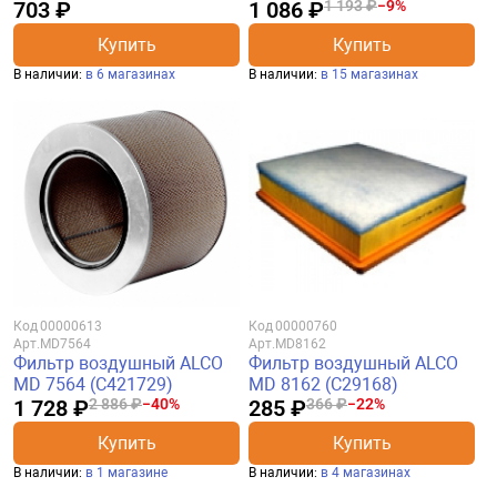
703 ₽
1 086 ₽
1 193 ₽
−9%
Купить
Купить
В наличии:
в 6 магазинах
В наличии:
в 15 магазинах
Код
00000613
Код
00000760
Арт.
MD7564
Арт.
MD8162
Фильтр воздушный ALCO
Фильтр воздушный ALCO
MD 7564 (C421729)
MD 8162 (C29168)
1 728 ₽
2 886 ₽
−40%
285 ₽
366 ₽
−22%
Купить
Купить
В наличии:
в 1 магазине
В наличии:
в 4 магазинах