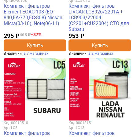
Арт.
EOAC108
Арт.
LC5-CTO
Комплект фильтров
Комплект фильтров
Element EOAC-108 (EO-
LIVCAR LCB926/2201A +
840,EA-770,EC-808) Nissan
LCB903/22004
Micra(03-10), Note(06-11)
(C2201+CU22004) CTO для
Subaru
295 ₽
468 ₽
−37%
953 ₽
Купить
Купить
В наличии:
в 7 магазинах
В наличии:
в 2 магазинах
Код
00010510
Код
00013151
Арт.
LC5
Арт.
LC13
Комплект фильтров
Комплект фильтров