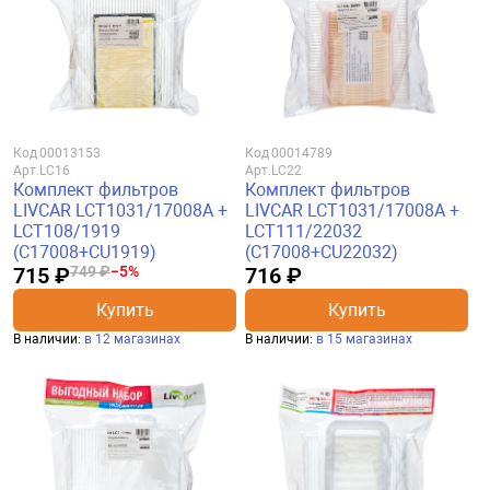
Код
00013153
Код
00014789
Арт.
LC16
Арт.
LC22
Комплект фильтров
Комплект фильтров
LIVCAR LCT1031/17008A +
LIVCAR LCT1031/17008A +
LCT108/1919
LCT111/22032
(C17008+CU1919)
(C17008+CU22032)
715 ₽
749 ₽
−5%
716 ₽
Купить
Купить
В наличии:
в 12 магазинах
В наличии:
в 15 магазинах