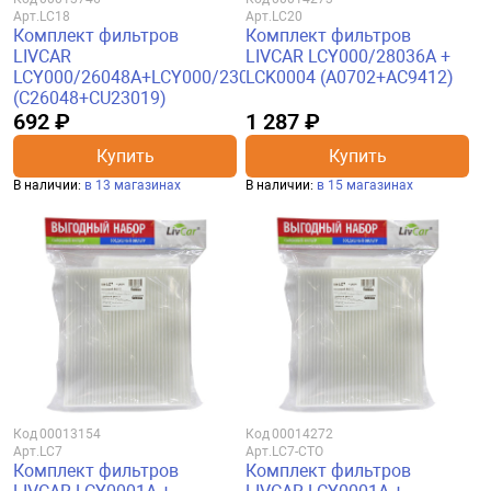
Арт.
LC18
Арт.
LC20
Комплект фильтров
Комплект фильтров
LIVCAR
LIVCAR LCY000/28036A +
LCY000/26048A+LCY000/23019
LCK0004 (A0702+AC9412)
(C26048+CU23019)
692 ₽
1 287 ₽
Купить
Купить
В наличии:
в 13 магазинах
В наличии:
в 15 магазинах
Код
00013154
Код
00014272
Арт.
LC7
Арт.
LC7-CTO
Комплект фильтров
Комплект фильтров