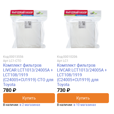
Код
00013556
Код
00010206
Арт.
LC1-CTO
Арт.
LC1
Комплект фильтров
Комплект фильтров
LIVCAR LCT1013/24005A +
LIVCAR LCT1013/24005A +
LCT108/1919
LCT108/1919
(C24005+CU1919) CTO для
(C24005+CU1919) для
Toyota
Toyota
780 ₽
730 ₽
Купить
Купить
В наличии:
в 2 магазинах
В наличии:
в 10 магазинах