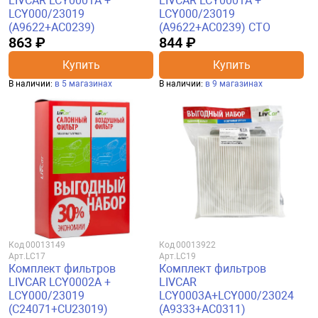
LIVCAR LCY0001A +
LIVCAR LCY0001A +
LCY000/23019
LCY000/23019
(A9622+AC0239)
(A9622+AC0239) CTO
863 ₽
844 ₽
Купить
Купить
В наличии:
в 5 магазинах
В наличии:
в 9 магазинах
Код
00013149
Код
00013922
Арт.
LC17
Арт.
LC19
Комплект фильтров
Комплект фильтров
LIVCAR LCY0002A +
LIVCAR
LCY000/23019
LCY0003A+LCY000/23024
(C24071+CU23019)
(A9333+AC0311)