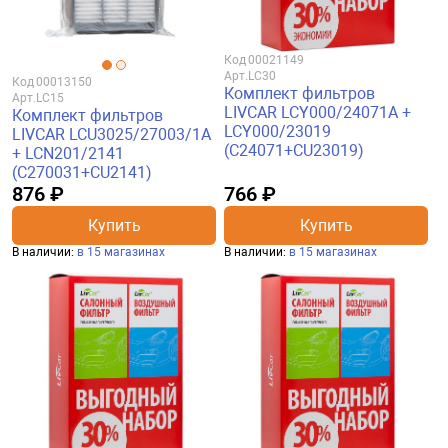
Код
00021149
Арт.
LC30
Код
00013150
Комплект фильтров
Арт.
LC15
LIVCAR LCY000/24071A +
Комплект фильтров
LCY000/23019
LIVCAR LCU3025/27003/1A
(C24071+CU23019)
+ LCN201/2141
(C270031+CU2141)
876 ₽
766 ₽
Купить
Купить
В наличии:
в 15 магазинах
В наличии:
в 15 магазинах