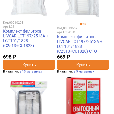
Код
00010208
Арт.
LC3
Код
00013557
Комплект фильтров
Арт.
LC3-CTO
LIVCAR LCT197/2513A +
Комплект фильтров
LCT101/1828
LIVCAR LCT197/2513A +
(C2513+CU1828)
LCT101/1828
(C2513+CU1828) CTO
698 ₽
669 ₽
Купить
Купить
В наличии:
в 15 магазинах
В наличии:
в 5 магазинах