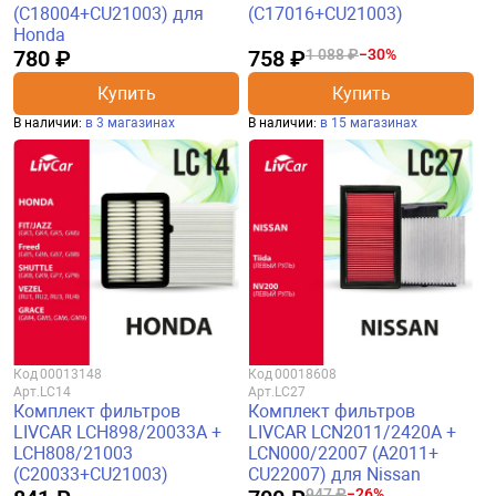
(C18004+CU21003) для
(C17016+CU21003)
Honda
780 ₽
758 ₽
1 088 ₽
−30%
Купить
Купить
В наличии:
в 3 магазинах
В наличии:
в 15 магазинах
Код
00013148
Код
00018608
Арт.
LC14
Арт.
LC27
Комплект фильтров
Комплект фильтров
LIVCAR LCH898/20033A +
LIVCAR LCN2011/2420A +
LCH808/21003
LCN000/22007 (A2011+
(C20033+CU21003)
CU22007) для Nissan
947 ₽
−26%