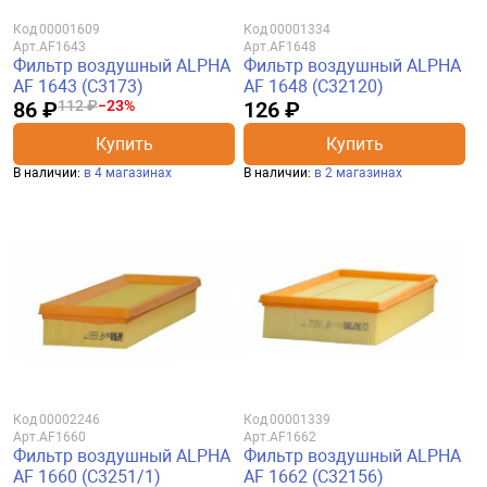
Код
00001609
Код
00001334
Арт.
AF1643
Арт.
AF1648
Фильтр воздушный ALPHA
Фильтр воздушный ALPHA
AF 1643 (C3173)
AF 1648 (C32120)
86 ₽
112 ₽
−23%
126 ₽
Купить
Купить
В наличии:
в 4 магазинах
В наличии:
в 2 магазинах
Код
00002246
Код
00001339
Арт.
AF1660
Арт.
AF1662
Фильтр воздушный ALPHA
Фильтр воздушный ALPHA
AF 1660 (C3251/1)
AF 1662 (C32156)