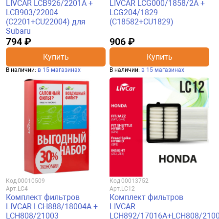
LIVCAR LCB926/2201A +
LIVCAR LCG000/1858/2A +
LCB903/22004
LCG204/1829
(C2201+CU22004) для
(C18582+CU1829)
Subaru
794 ₽
906 ₽
Купить
Купить
В наличии:
в 15 магазинах
В наличии:
в 15 магазинах
Код
00010509
Код
00013752
Арт.
LC4
Арт.
LC12
Комплект фильтров
Комплект фильтров
LIVCAR LCH888/18004A +
LIVCAR
LCH808/21003
LCH892/17016A+LCH808/210