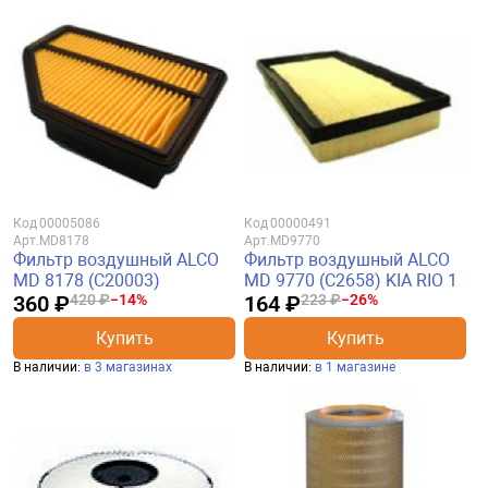
Код
00005086
Код
00000491
Арт.
MD8178
Арт.
MD9770
Фильтр воздушный ALCO
Фильтр воздушный ALCO
MD 8178 (C20003)
MD 9770 (C2658) KIA RIO 1
360 ₽
420 ₽
−14%
164 ₽
223 ₽
−26%
Купить
Купить
В наличии:
в 3 магазинах
В наличии:
в 1 магазине