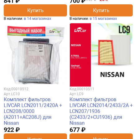
841 ₽
700 ₽
Купить
Купить
В наличии:
в 14 магазинах
В наличии:
в 15 магазинах
Код
00010512
Код
00010511
Арт.
LC10
Арт.
LC9
Комплект фильтров
Комплект фильтров
LIVCAR LCN2011/2420A +
LIVCAR LCN2014/2433/2A +
LCN208/0000
LCN207/1936
(A2011+AC208J) для
(C2433/2+CU1936) для
Nissan
Nissan
922 ₽
677 ₽