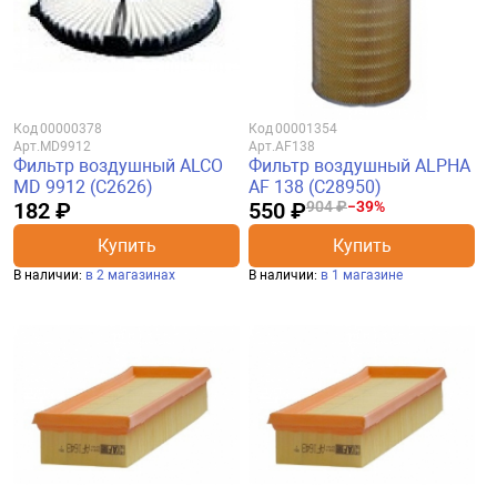
Код
00000378
Код
00001354
Арт.
MD9912
Арт.
AF138
Фильтр воздушный ALCO
Фильтр воздушный ALPHA
MD 9912 (C2626)
AF 138 (C28950)
182 ₽
550 ₽
904 ₽
−39%
Купить
Купить
В наличии:
в 2 магазинах
В наличии:
в 1 магазине