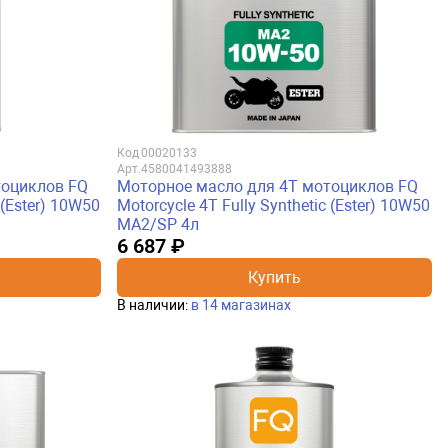
Код
00020133
Арт.
4580041493888
тоциклов FQ
Моторное масло для 4Т мотоциклов FQ
 (Ester) 10W50
Motorcycle 4T Fully Synthetic (Ester) 10W50
MA2/SP 4л
6 687 ₽
Купить
В наличии:
в 14 магазинах