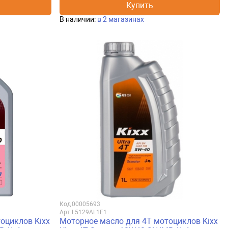
Купить
В наличии:
в 2 магазинах
Код
00005693
Арт.
L5129AL1E1
оциклов Kixx
Моторное масло для 4Т мотоциклов Kixx