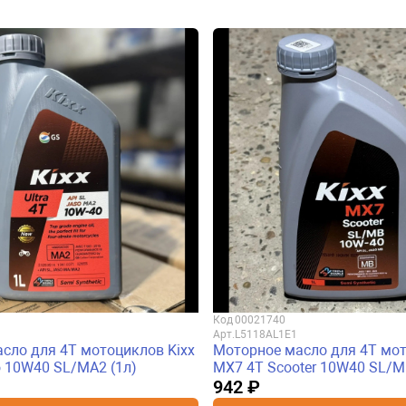
Код
00021740
Арт.
L5118AL1E1
сло для 4Т мотоциклов Kixx
Моторное масло для 4Т мот
 10W40 SL/MA2 (1л)
MX7 4T Scooter 10W40 SL/M
942 ₽