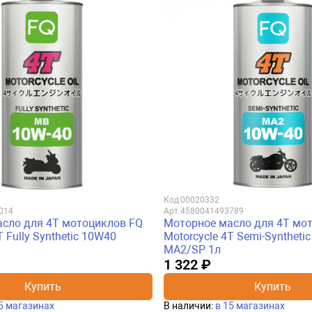
Код
00020332
014
Арт.
4580041493789
сло для 4Т мотоциклов FQ
Моторное масло для 4Т мо
T Fully Synthetic 10W40
Motorcycle 4T Semi-Syntheti
MA2/SP 1л
1 322 ₽
Купить
Купить
5 магазинах
В наличии:
в 15 магазинах