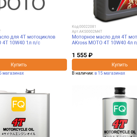
Код
00022081
T
Арт.
AKS0002M4T
сло для 4Т мотоциклов
Моторное масло для 4Т мо
 4Т 10W40 1л п/с
AKross МОТО 4Т 10W40 4л п
1 555 ₽
Купить
Купить
5 магазинах
В наличии:
в 15 магазинах