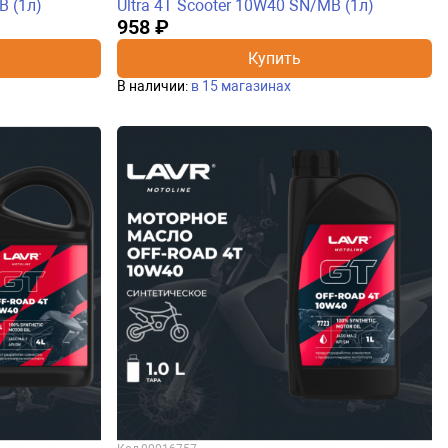
B (1л)
Ultra 4T Scooter 10W40 SN/MB (1л)
958 ₽
Купить
В наличии:
в 15 магазинах