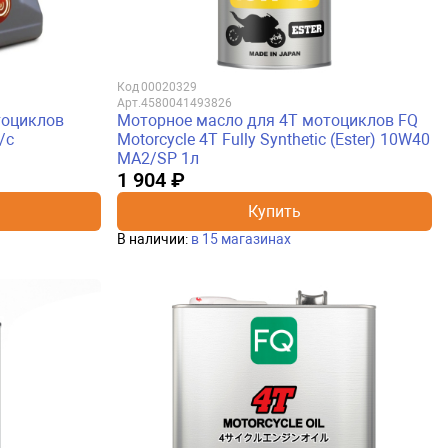
Код
00020329
Арт.
4580041493826
тоциклов
Моторное масло для 4Т мотоциклов FQ
/с
Motorcycle 4T Fully Synthetic (Ester) 10W40
MA2/SP 1л
1 904 ₽
Купить
В наличии:
в 15 магазинах