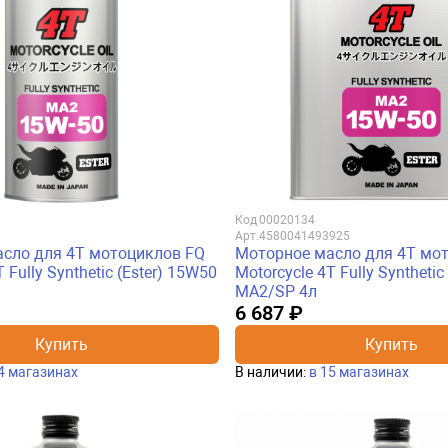
Код
00020134
Арт.
4580041493925
сло для 4Т мотоциклов FQ
Моторное масло для 4Т мо
 Fully Synthetic (Ester) 15W50
Motorcycle 4T Fully Synthetic
MA2/SP 4л
6 687 ₽
Купить
Купить
4 магазинах
В наличии:
в 15 магазинах