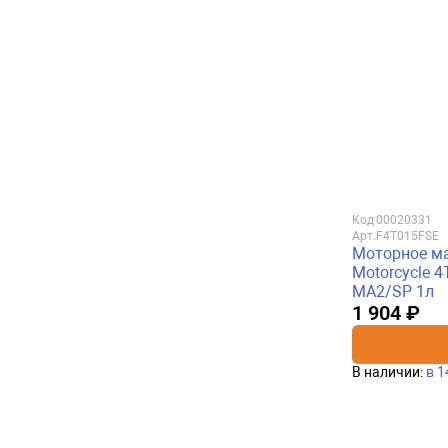
Код
00020331
Арт.
F4T015FSE
Моторное ма
Motorcycle 4T
MA2/SP 1л
1 904 ₽
В наличии:
в 1