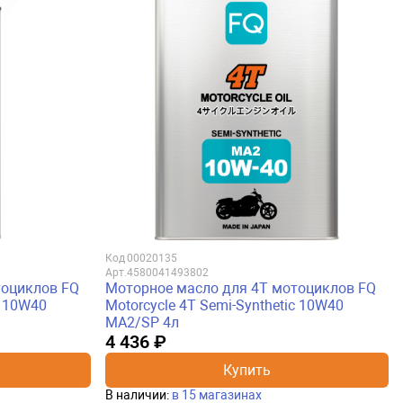
Код
00020135
Арт.
4580041493802
тоциклов FQ
Моторное масло для 4Т мотоциклов FQ
c 10W40
Motorcycle 4T Semi-Synthetic 10W40
MA2/SP 4л
4 436 ₽
Купить
В наличии:
в 15 магазинах