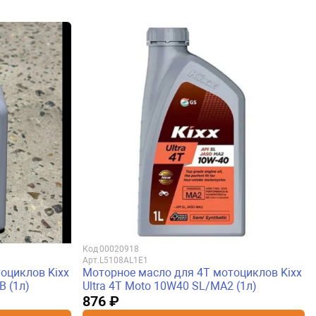
Код
00020918
Арт.
L5108AL1E1
оциклов Kixx
Моторное масло для 4Т мотоциклов Kixx
B (1л)
Ultra 4T Moto 10W40 SL/MA2 (1л)
876 ₽