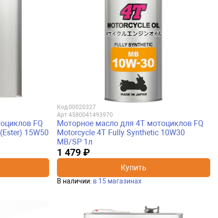
Код
00020327
Арт.
4580041493970
тоциклов FQ
Моторное масло для 4Т мотоциклов FQ
 (Ester) 15W50
Motorcycle 4T Fully Synthetic 10W30
MB/SP 1л
1 479 ₽
Купить
В наличии:
в 15 магазинах