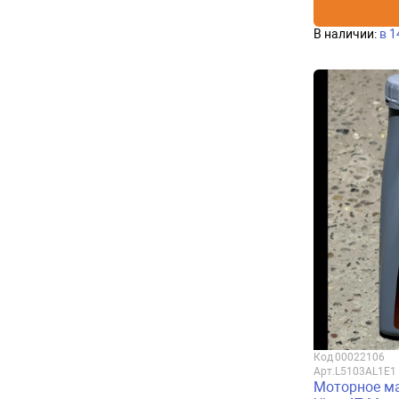
В наличии:
в 1
Код
00022106
Арт.
L5103AL1E1
Моторное ма