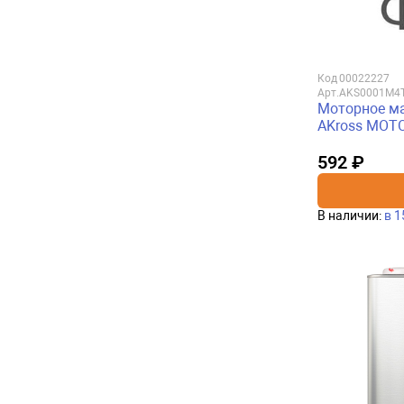
Код
00022227
Арт.
AKS0001M4
Моторное ма
AKross МОТО
592 ₽
В наличии:
в 1