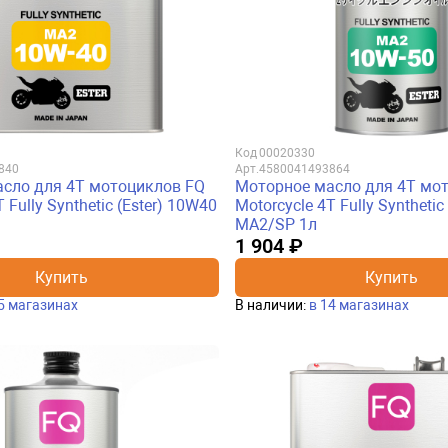
Код
00020330
840
Арт.
4580041493864
сло для 4Т мотоциклов FQ
Моторное масло для 4Т мо
 Fully Synthetic (Ester) 10W40
Motorcycle 4T Fully Synthetic
MA2/SP 1л
1 904 ₽
Купить
Купить
5 магазинах
В наличии:
в 14 магазинах