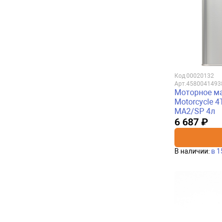
Код
00020132
Арт.
4580041493
Моторное ма
Motorcycle 4T
MA2/SP 4л
6 687 ₽
В наличии:
в 1