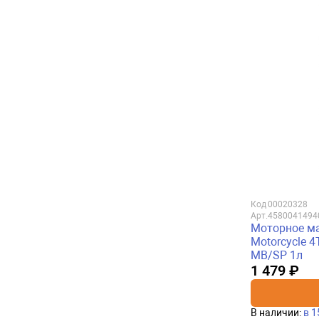
Код
00020328
Арт.
4580041494
Моторное ма
Motorcycle 4
MB/SP 1л
1 479 ₽
В наличии:
в 1