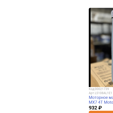
Код
00021739
Арт.
L5108AL1E1
Моторное ма
MX7 4T Moto
932 ₽