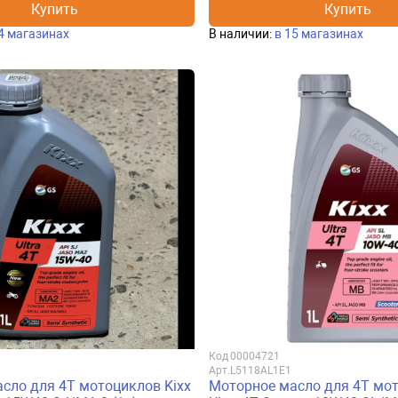
Купить
Купить
4 магазинах
В наличии:
в 15 магазинах
Код
00004721
Арт.
L5118AL1E1
сло для 4Т мотоциклов Kixx
Моторное масло для 4Т мот