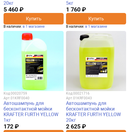
20кг
5кг
5 460 ₽
1 760 ₽
Купить
Купить
В наличии:
в 1 магазине
В наличии:
в 1 магазине
Код
00020759
Код
00021716
Арт.
01KRF0040
Арт.
01KRF0043
Автошампунь для
Автошампунь для
бесконтактной мойки
бесконтактной мойки
KRAFTER FURTH YELLOW
KRAFTER FURTH YELLOW
1кг
20кг
172 ₽
2 625 ₽