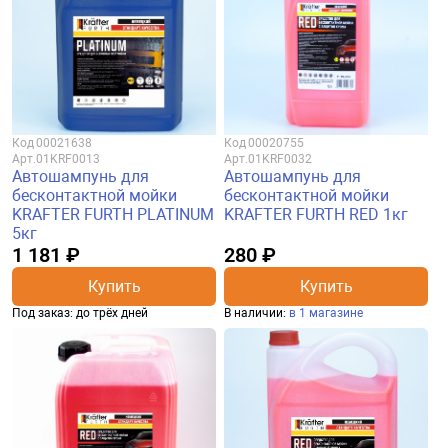
Код
00021638
Код
00020755
Арт.
01KRF0013
Арт.
01KRF0032
Автошампунь для
Автошампунь для
бесконтактной мойки
бесконтактной мойки
KRAFTER FURTH PLATINUM
KRAFTER FURTH RED 1кг
5кг
1 181 ₽
280 ₽
Купить
Купить
Под заказ: до трёх дней
В наличии:
в 1 магазине