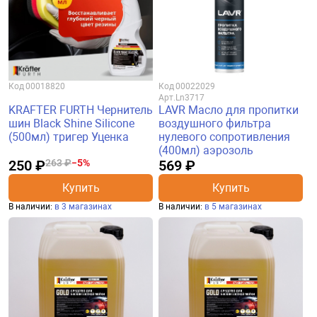
Код
00018820
Код
00022029
Арт.
Ln3717
KRAFTER FURTH Чернитель
LAVR Масло для пропитки
шин Black Shine Silicone
воздушного фильтра
(500мл) тригер Уценка
нулевого сопротивления
(400мл) аэрозоль
250 ₽
263 ₽
−5%
569 ₽
Купить
Купить
В наличии:
в 3 магазинах
В наличии:
в 5 магазинах