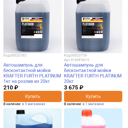
Код
00020783
Код
00020754
Арт.
01KRF0015
Автошампунь для
Автошампунь для
бесконтактной мойки
бесконтактной мойки
KRAFTER FURTH PLATINUM
KRAFTER FURTH PLATINUM
1кг на розлив из 20кг
20кг
210 ₽
3 675 ₽
Купить
Купить
В наличии:
в 5 магазинах
В наличии:
в 1 магазине