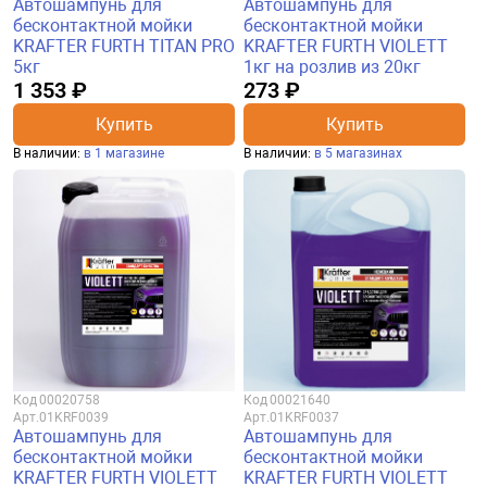
Автошампунь для
Автошампунь для
бесконтактной мойки
бесконтактной мойки
KRAFTER FURTH TITAN PRO
KRAFTER FURTH VIOLETT
5кг
1кг на розлив из 20кг
1 353 ₽
273 ₽
Купить
Купить
В наличии:
в 1 магазине
В наличии:
в 5 магазинах
Код
00020758
Код
00021640
Арт.
01KRF0039
Арт.
01KRF0037
Автошампунь для
Автошампунь для
бесконтактной мойки
бесконтактной мойки
KRAFTER FURTH VIOLETT
KRAFTER FURTH VIOLETT