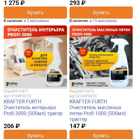
1 275 ₽
293 ₽
Купить
Купить
В наличии:
в 3 магазинах
В наличии:
в 15 магазинах
Код
00015471
Код
00015472
Арт.
01KRF0072
Арт.
01KRF0070
KRAFTER FURTH
KRAFTER FURTH
Очиститель интерьера
Очиститель масляных
Profi 3000 (500мл) тригер
пятен Profi 1000 (500мл)
триггер
206 ₽
147 ₽
Купить
Купить