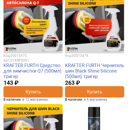
Код
00015475
Код
00015476
Арт.
01KRF0061
KRAFTER FURTH Средство
KRAFTER FURTH Чернитель
для химчистки Q7 (500мл)
шин Black Shine Silicone
тригер
(500мл) тригер
143 ₽
263 ₽
Купить
Купить
В наличии:
в 12 магазинах
В наличии:
в 6 магазинах