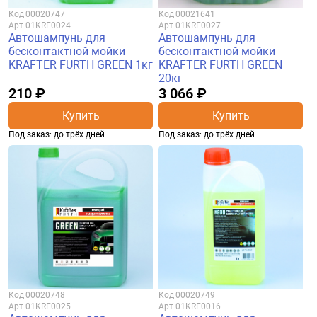
Код
00020747
Код
00021641
Арт.
01KRF0024
Арт.
01KRF0027
Автошампунь для
Автошампунь для
бесконтактной мойки
бесконтактной мойки
KRAFTER FURTH GREEN 1кг
KRAFTER FURTH GREEN
20кг
210 ₽
3 066 ₽
Купить
Купить
Под заказ: до трёх дней
Под заказ: до трёх дней
Код
00020748
Код
00020749
Арт.
01KRF0025
Арт.
01KRF0016