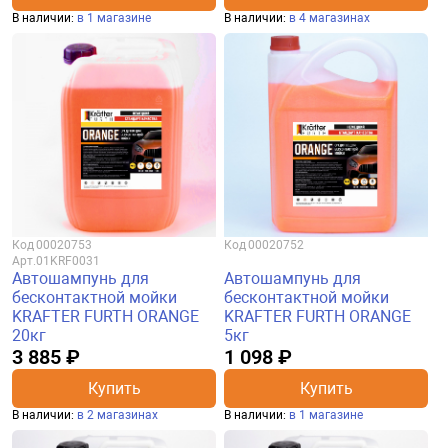
В наличии:
в 1 магазине
В наличии:
в 4 магазинах
Код
00020753
Код
00020752
Арт.
01KRF0031
Автошампунь для
Автошампунь для
бесконтактной мойки
бесконтактной мойки
KRAFTER FURTH ORANGE
KRAFTER FURTH ORANGE
20кг
5кг
3 885 ₽
1 098 ₽
Купить
Купить
В наличии:
в 2 магазинах
В наличии:
в 1 магазине