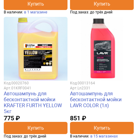
Купить
Купить
В наличии:
в 1 магазине
Под заказ: до трёх дней
Код
00020760
Код
00013164
Арт.
01KRF0041
Арт.
Ln2331
Автошампунь для
Автошампунь для
бесконтактной мойки
бесконтактной мойки
KRAFTER FURTH YELLOW
LAVR COLOR (1л)
5кг
775 ₽
851 ₽
Купить
Купить
Под заказ: до трёх дней
В наличии:
в 15 магазинах