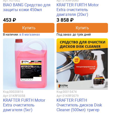
Арт.
VD1002
Арт.
01KRF0060
BIAO BANG Средство для
KRAFTER FURTH Motor
защиты кожи 450мл
Extra очиститель
двигателя (20кг)
453 ₽
3 858 ₽
Купить
Купить
В наличии:
в 8 магазинах
Под заказ: до трёх дней
Код
00020816
Код
00015474
Арт.
01KRF0058
Арт.
01KRF0079
KRAFTER FURTH Motor
KRAFTER FURTH
Extra очиститель
Очиститель дисков Disk
двигателя (5кг)
Cleaner (500мл) тригер