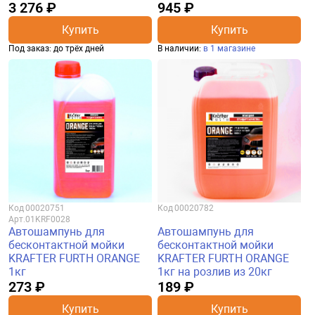
3 276 ₽
945 ₽
Купить
Купить
Под заказ: до трёх дней
В наличии:
в 1 магазине
Код
00020751
Код
00020782
Арт.
01KRF0028
Автошампунь для
Автошампунь для
бесконтактной мойки
бесконтактной мойки
KRAFTER FURTH ORANGE
KRAFTER FURTH ORANGE
1кг
1кг на розлив из 20кг
273 ₽
189 ₽
Купить
Купить