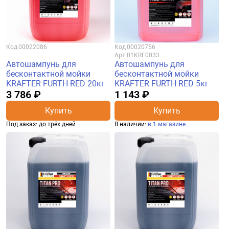
Код
00022086
Код
00020756
Арт.
01KRF0033
Автошампунь для
Автошампунь для
бесконтактной мойки
бесконтактной мойки
KRAFTER FURTH RED 20кг
KRAFTER FURTH RED 5кг
3 786 ₽
1 143 ₽
Купить
Купить
Под заказ: до трёх дней
В наличии:
в 1 магазине