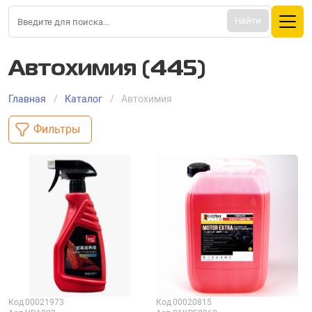
Найти
Автохимия (445)
Главная
Каталог
Автохимия
Фильтры
Код
00021973
Код
00020815