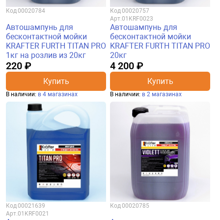
Код
00020784
Код
00020757
Арт.
01KRF0023
Автошампунь для
Автошампунь для
бесконтактной мойки
бесконтактной мойки
KRAFTER FURTH TITAN PRO
KRAFTER FURTH TITAN PRO
1кг на розлив из 20кг
20кг
220 ₽
4 200 ₽
Купить
Купить
В наличии:
в 4 магазинах
В наличии:
в 2 магазинах
Код
00021639
Код
00020785
Арт.
01KRF0021