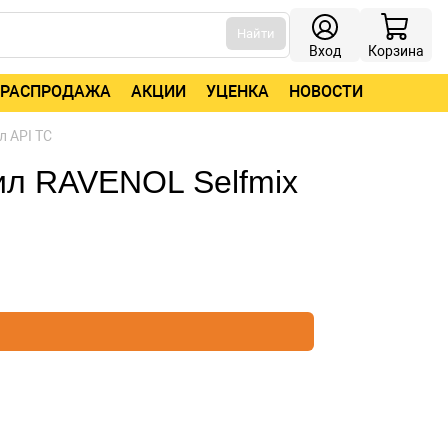
Найти
Вход
Корзина
РАСПРОДАЖА
АКЦИИ
УЦЕНКА
НОВОСТИ
л API TC
ил RAVENOL Selfmix