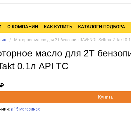
И
О КОМПАНИИ
КАК КУПИТЬ
КАТАЛОГИ ПОДБОРА
пил
Моторное масло для 2Т бензопил RAVENOL Selfmix 2-Takt 0.1
торное масло для 2Т бензоп
Takt 0.1л API TC
 ₽
Купить
ичии:
в 15 магазинах