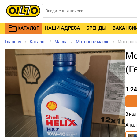
НАШИ АДРЕСА
БРЕНДЫ
ВАКАНСИ
КАТАЛОГ
Главная
Каталог
Масла
Моторное масло
Моторное 
Мо
(Г
1 2
В нал
Анал