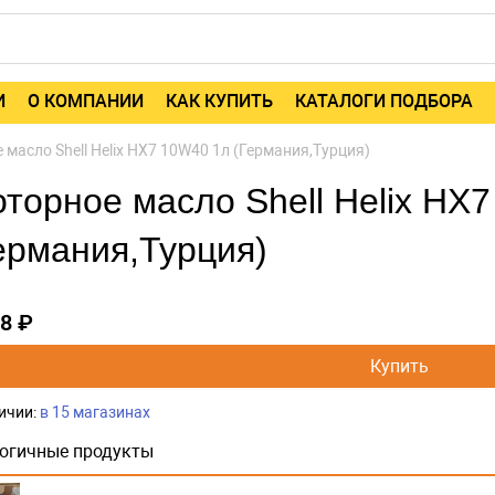
И
О КОМПАНИИ
КАК КУПИТЬ
КАТАЛОГИ ПОДБОРА
масло Shell Helix HX7 10W40 1л (Германия,Турция)
торное масло Shell Helix HX
ермания,Турция)
48 ₽
Купить
ичии:
в 15 магазинах
огичные продукты