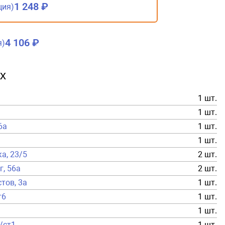
1 248 ₽
ция)
4 106 ₽
я)
х
1 шт.
1 шт.
6а
1 шт.
1 шт.
ка, 23/5
2 шт.
г, 56а
2 шт.
тов, 3а
1 шт.
т6
1 шт.
1 шт.
а/ст1
1 шт.