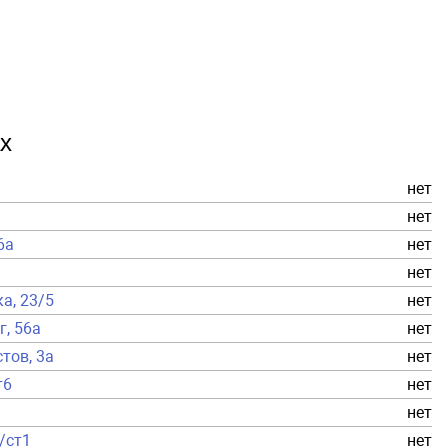
х
нет
нет
6а
нет
нет
ка, 23/5
нет
г, 56а
нет
тов, 3а
нет
т6
нет
нет
а/ст1
нет