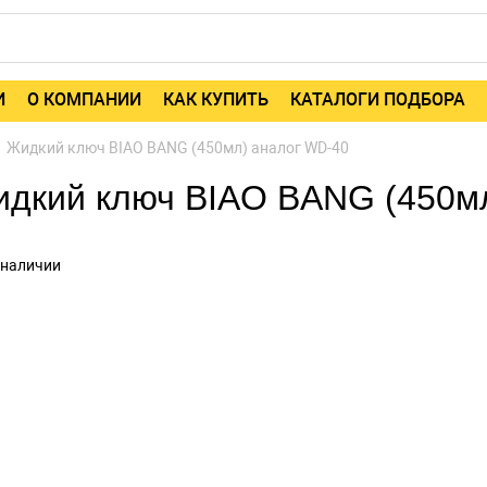
И
О КОМПАНИИ
КАК КУПИТЬ
КАТАЛОГИ ПОДБОРА
Жидкий ключ BIAO BANG (450мл) аналог WD-40
дкий ключ BIAO BANG (450м
 наличии