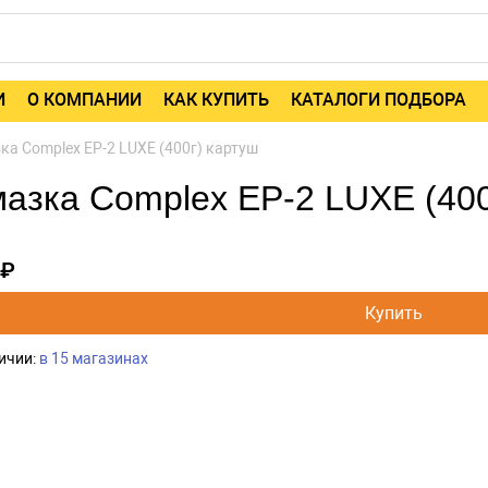
И
О КОМПАНИИ
КАК КУПИТЬ
КАТАЛОГИ ПОДБОРА
ка Complex EP-2 LUXE (400г) картуш
азка Complex EP-2 LUXE (400
 ₽
Купить
ичии:
в 15 магазинах