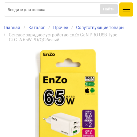
Найти
Главная
Каталог
Прочее
Сопутствующие товары
Сетевое зарядное устройство EnZo GaN PRO USB Type-
C+C+A 65W PD/QC белый