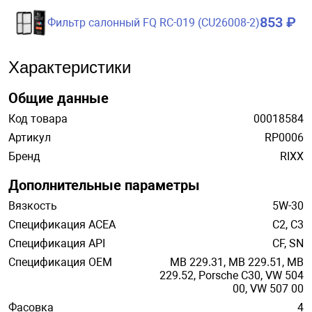
853 ₽
Фильтр салонный FQ RC-019 (CU26008-2)
Характеристики
Общие данные
Код товара
00018584
Артикул
RP0006
Бренд
RIXX
Дополнительные параметры
Вязкость
5W-30
Спецификация ACEA
C2, C3
Спецификация API
CF, SN
Спецификация OEM
MB 229.31, MB 229.51, MB
229.52, Porsche C30, VW 504
00, VW 507 00
Фасовка
4