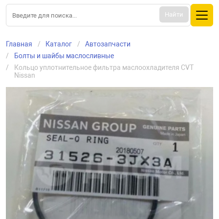
Найти
Главная
Каталог
Aвтозапчасти
Болты и шайбы маслосливные
Кольцо уплотнительное фильтра маслоохладителя CVT 
Nissan