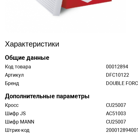
Характеристики
Общие данные
Код товара
00012894
Артикул
DFC10122
Бренд
DOUBLE FORC
Дополнительные параметры
Кросс
CU25007
Шифр JS
AC51003
Шифр MANN
CU25007
Штрих-код
200012894001