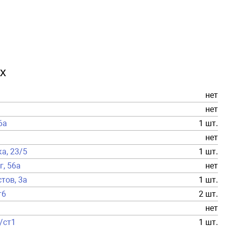
х
нет
нет
6а
1 шт.
нет
ка, 23/5
1 шт.
г, 56а
нет
тов, 3а
1 шт.
т6
2 шт.
нет
а/ст1
1 шт.