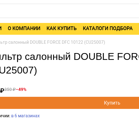
И
О КОМПАНИИ
КАК КУПИТЬ
КАТАЛОГИ ПОДБОРА
ьтр салонный DOUBLE FORCE DFС 10122 (CU25007)
льтр салонный DOUBLE FOR
U25007)
 ₽
350 ₽
−49%
Купить
ичии:
в 6 магазинах