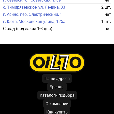
г. Северск, ул. Советская, 1/39
нет
с. Тимирязевское, ул. Ленина, 83
2 шт.
г. Асино, пер. Электрический, 1
нет
г. Юрга, Московская улица, 125а
1 шт.
Склад (под заказ 1-3 дня)
нет
Наши адреса
Бренды
Каталоги подбора
О компании
Как купить