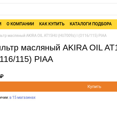
И
О КОМПАНИИ
КАК КУПИТЬ
КАТАЛОГИ ПОДБОРА
ьтр масляный AKIRA OIL AT15HU (HU7009z) I (O116/115) PIAA
льтр масляный AKIRA OIL AT
116/115) PIAA
 ₽
Купить
ичии:
в 15 магазинах