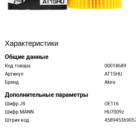
Характеристики
Общие данные
Код товара
00018689
Артикул
AT15HU
Бренд
Akira
Дополнительные параметры
Шифр JS
OE116
Шифр MANN
HU7009z
Штрих-код
45894536905