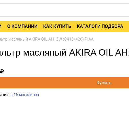
И
О КОМПАНИИ
КАК КУПИТЬ
КАТАЛОГИ ПОДБОРА
ьтр масляный AKIRA OIL AH13W (C418/420) PIAA
льтр масляный AKIRA OIL AH
 ₽
Купить
ичии:
в 15 магазинах