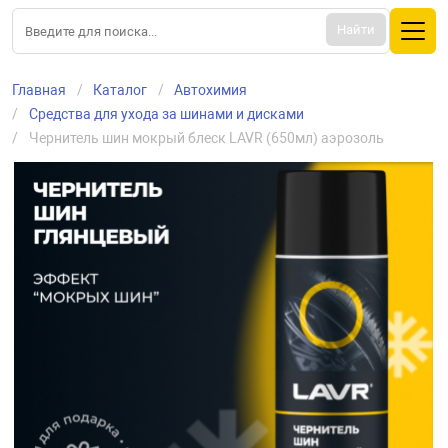
Найти
Главная
Каталог
Автохимия
Средства для ухода за шинами и дисками
Чернитель шин мокрый блеск LAVR (650мл) аэрозоль