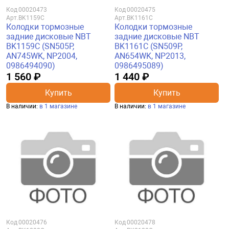
Код
00020473
Код
00020475
Арт.
BK1159C
Арт.
BK1161C
Колодки тормозные
Колодки тормозные
задние дисковые NBT
задние дисковые NBT
BK1159C (SN505P,
BK1161C (SN509P,
AN745WK, NP2004,
AN654WK, NP2013,
0986494090)
0986495089)
1 560 ₽
1 440 ₽
Купить
Купить
В наличии:
в 1 магазине
В наличии:
в 1 магазине
Код
00020476
Код
00020478