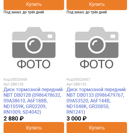
Купить
Купить
Под заказ: до трёх дней
Под заказ: до трёх дней
Код
00020456
Код
00020457
Арт.
DB0128
Арт.
DB0133
Диск тормозной передний
Диск тормозной передний
NBT DB0128 (0986478632,
NBT DB0133 (0986479767,
09A38610, A6F188B,
09A53520, A6F144B,
ND1059K, GR02209,
ND1048K, GR20850,
RN1009, SD4042)
RN1241)
2 880 ₽
3 000 ₽
Купить
Купить