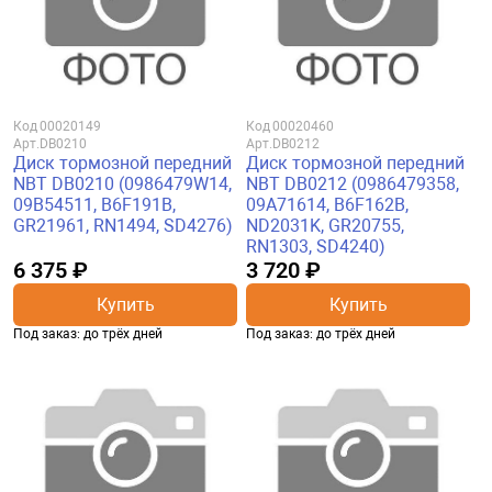
Код
00020149
Код
00020460
Арт.
DB0210
Арт.
DB0212
Диск тормозной передний
Диск тормозной передний
NBT DB0210 (0986479W14,
NBT DB0212 (0986479358,
09B54511, B6F191B,
09A71614, B6F162B,
GR21961, RN1494, SD4276)
ND2031K, GR20755,
RN1303, SD4240)
6 375 ₽
3 720 ₽
Купить
Купить
Под заказ: до трёх дней
Под заказ: до трёх дней