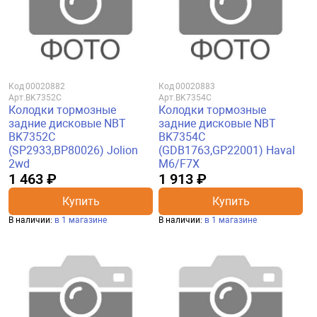
Код
00020882
Код
00020883
Арт.
BK7352C
Арт.
BK7354C
Колодки тормозные
Колодки тормозные
задние дисковые NBT
задние дисковые NBT
BK7352C
BK7354C
(SP2933,BP80026) Jolion
(GDB1763,GP22001) Haval
2wd
M6/F7X
1 463 ₽
1 913 ₽
Купить
Купить
В наличии:
в 1 магазине
В наличии:
в 1 магазине