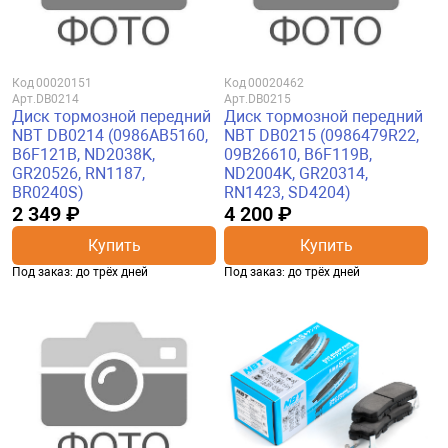
Код
00020151
Код
00020462
Арт.
DB0214
Арт.
DB0215
Диск тормозной передний
Диск тормозной передний
NBT DB0214 (0986AB5160,
NBT DB0215 (0986479R22,
B6F121B, ND2038K,
09B26610, B6F119B,
GR20526, RN1187,
ND2004K, GR20314,
BR0240S)
RN1423, SD4204)
2 349 ₽
4 200 ₽
Купить
Купить
Под заказ: до трёх дней
Под заказ: до трёх дней