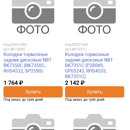
Код
00021668
Код
00021669
Арт.
BK7350C
Арт.
BK7351C
Колодки тормозные
Колодки тормозные
задние дисковые NBT
задние дисковые NBT
BK7350C (BK7350C,
BK7351C (P28089,
RHS4532, SP2590)
GP05243, RHS4533,
BK7351C)
1 764 ₽
2 142 ₽
Купить
Купить
Под заказ: до трёх дней
Под заказ: до трёх дней