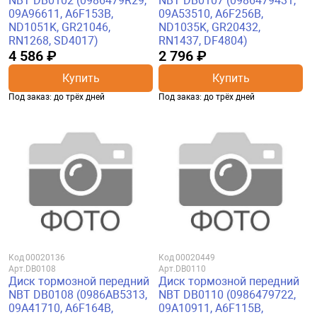
NBT DB0102 (0986479R29,
NBT DB0107 (0986479431,
09A96611, A6F153B,
09A53510, A6F256B,
ND1051K, GR21046,
ND1035K, GR20432,
RN1268, SD4017)
RN1437, DF4804)
4 586 ₽
2 796 ₽
Купить
Купить
Под заказ: до трёх дней
Под заказ: до трёх дней
Код
00020136
Код
00020449
Арт.
DB0108
Арт.
DB0110
Диск тормозной передний
Диск тормозной передний
NBT DB0108 (0986AB5313,
NBT DB0110 (0986479722,
09A41710, A6F164B,
09A10911, A6F115B,