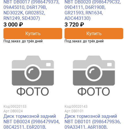
NBT DB0017 (0986479373,
NBT DB0020 (0986479C32,
09A45010, D6R179B,
09D4111, D6R190B,
ND3022K, GR02852,
GR21593, RN1634,
RN1249, SD4307)
ADC443130)
3 000 ₽
3 720 ₽
Купить
Купить
Под заказ: до трёх дней
Под заказ: до трёх дней
Код
00020153
Код
00020143
Арт.
DB0024
Арт.
DB0101
Диск тормозной задний
Диск тормозной задний
NBT DB0024 (0986479V04,
NBT DB0101 (0986479S36,
08C42511, E6R201B,
09A33411, A6R180B,