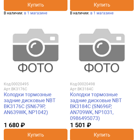
Купить
Купить
В наличии:
в 1 магазине
В наличии:
в 1 магазине
Код
00020495
Код
00020498
Арт.
BK3176C
Арт.
BK3184C
Колодки тормозные
Колодки тормозные
задние дисковые NBT
задние дисковые NBT
BK3176C (SN679P,
BK3184C (SN696P,
AN639WK, NP1042)
AN709WK, NP1031,
0986495073)
1 680 ₽
1 501 ₽
Купить
Купить