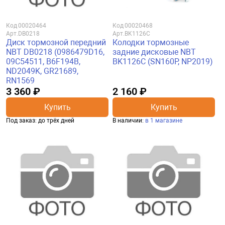
Код
00020464
Код
00020468
Арт.
DB0218
Арт.
BK1126C
Диск тормозной передний
Колодки тормозные
NBT DB0218 (0986479D16,
задние дисковые NBT
09C54511, B6F194B,
BK1126C (SN160P, NP2019)
ND2049K, GR21689,
RN1569
3 360 ₽
2 160 ₽
Купить
Купить
Под заказ: до трёх дней
В наличии:
в 1 магазине