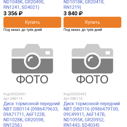
ND1048K, GR20490,
ND1018K, GR20418,
RN1241, SD4021)
RN1219)
3 356 ₽
3 840 ₽
Купить
Купить
Под заказ: до трёх дней
Под заказ: до трёх дней
Код
00020451
Код
00020453
Арт.
DB0114
Арт.
DB0116
Диск тормозной передний
Диск тормозной передний
NBT DB0114 (0986479633,
NBT DB0116 (0986479T00,
09A71711, A6F122B,
09C49911, A6F147B,
ND1028K, GR20598,
ND1095K, GR20952,
RN1258,)
RN1443, SD4034)