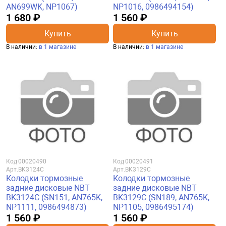
AN699WK, NP1067)
NP1016, 0986494154)
1 680 ₽
1 560 ₽
Купить
Купить
В наличии:
в 1 магазине
В наличии:
в 1 магазине
Код
00020490
Код
00020491
Арт.
BK3124C
Арт.
BK3129C
Колодки тормозные
Колодки тормозные
задние дисковые NBT
задние дисковые NBT
BK3124C (SN151, AN765K,
BK3129C (SN189, AN765K,
NP1111, 0986494873)
NP1105, 0986495174)
1 560 ₽
1 560 ₽