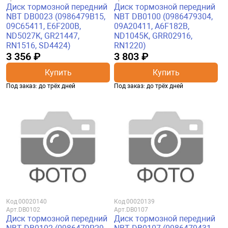
Диск тормозной передний
Диск тормозной передний
NBT DB0023 (0986479B15,
NBT DB0100 (0986479304,
09C65411, E6F200B,
09A20411, A6F182B,
ND5027K, GR21447,
ND1045K, GRR02916,
RN1516, SD4424)
RN1220)
3 356 ₽
3 803 ₽
Купить
Купить
Под заказ: до трёх дней
Под заказ: до трёх дней
Код
00020140
Код
00020139
Арт.
DB0102
Арт.
DB0107
Диск тормозной передний
Диск тормозной передний