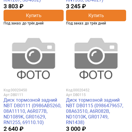
3 803 ₽
3 245 ₽
Купить
Купить
Под заказ: до трёх дней
Под заказ: до трёх дней
Код
00020450
Код
00020452
Арт.
DB0111
Арт.
DB0115
Диск тормозной задний
Диск тормозной задний
NBT DB0111 (0986AB5260,
NBT DB0115 (0986479657,
08A11110, A6R077B,
08A63510, A6R082B,
ND1089K, GR01629,
ND1010K, GR01749,
RN1255, 69110.10)
RN1438)
2 640 ₽
3 000 ₽