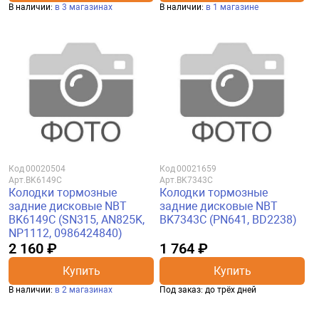
В наличии:
в 3 магазинах
В наличии:
в 1 магазине
Код
00020504
Код
00021659
Арт.
BK6149C
Арт.
BK7343C
Колодки тормозные
Колодки тормозные
задние дисковые NBT
задние дисковые NBT
BK6149C (SN315, AN825K,
BK7343C (PN641, BD2238)
NP1112, 0986424840)
2 160 ₽
1 764 ₽
Купить
Купить
В наличии:
в 2 магазинах
Под заказ: до трёх дней