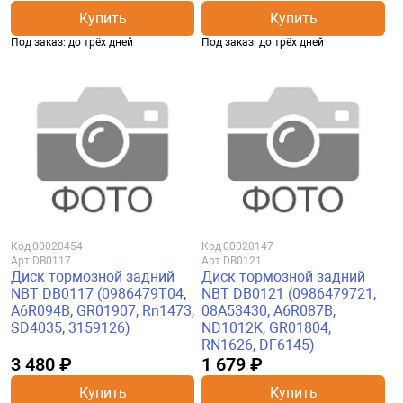
Купить
Купить
Под заказ: до трёх дней
Под заказ: до трёх дней
Код
00020454
Код
00020147
Арт.
DB0117
Арт.
DB0121
Диск тормозной задний
Диск тормозной задний
NBT DB0117 (0986479T04,
NBT DB0121 (0986479721,
A6R094B, GR01907, Rn1473,
08A53430, A6R087B,
SD4035, 3159126)
ND1012K, GR01804,
RN1626, DF6145)
3 480 ₽
1 679 ₽
Купить
Купить