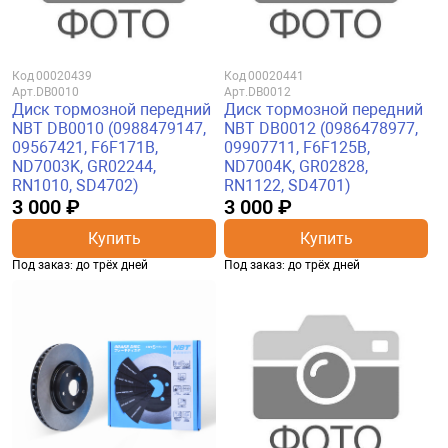
Код
00020439
Код
00020441
Арт.
DB0010
Арт.
DB0012
Диск тормозной передний
Диск тормозной передний
NBT DB0010 (0988479147,
NBT DB0012 (0986478977,
09567421, F6F171B,
09907711, F6F125B,
ND7003K, GR02244,
ND7004K, GR02828,
RN1010, SD4702)
RN1122, SD4701)
3 000 ₽
3 000 ₽
Купить
Купить
Под заказ: до трёх дней
Под заказ: до трёх дней