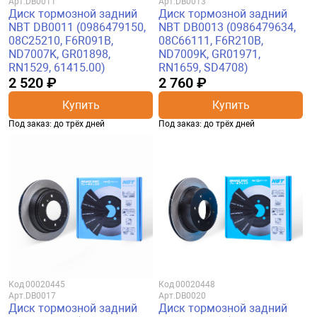
Арт.
DB0011
Арт.
DB0013
Диск тормозной задний
Диск тормозной задний
NBT DB0011 (0986479150,
NBT DB0013 (0986479634,
08C25210, F6R091B,
08C66111, F6R210B,
ND7007K, GR01898,
ND7009K, GR01971,
RN1529, 61415.00)
RN1659, SD4708)
2 520 ₽
2 760 ₽
Купить
Купить
Под заказ: до трёх дней
Под заказ: до трёх дней
Код
00020445
Код
00020448
Арт.
DB0017
Арт.
DB0020
Диск тормозной задний
Диск тормозной задний