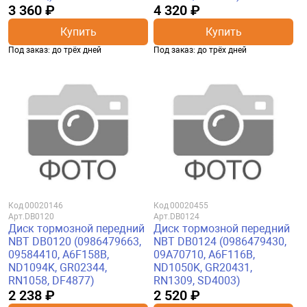
3 360 ₽
4 320 ₽
Купить
Купить
Под заказ: до трёх дней
Под заказ: до трёх дней
Код
00020146
Код
00020455
Арт.
DB0120
Арт.
DB0124
Диск тормозной передний
Диск тормозной передний
NBT DB0120 (0986479663,
NBT DB0124 (0986479430,
09584410, A6F158B,
09A70710, A6F116B,
ND1094K, GR02344,
ND1050K, GR20431,
RN1058, DF4877)
RN1309, SD4003)
2 238 ₽
2 520 ₽