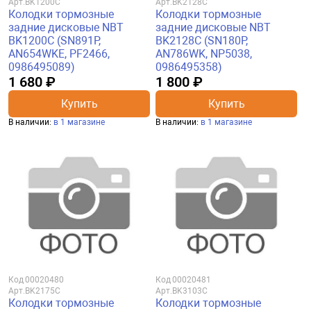
Арт.
BK1200C
Арт.
BK2128C
Колодки тормозные
Колодки тормозные
задние дисковые NBT
задние дисковые NBT
BK1200C (SN891P,
BK2128C (SN180P,
AN654WKE, PF2466,
AN786WK, NP5038,
0986495089)
0986495358)
1 680 ₽
1 800 ₽
Купить
Купить
В наличии:
в 1 магазине
В наличии:
в 1 магазине
Код
00020480
Код
00020481
Арт.
BK2175C
Арт.
BK3103C
Колодки тормозные
Колодки тормозные