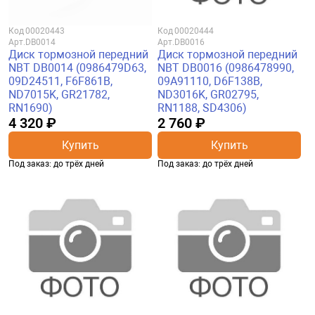
Код
00020443
Код
00020444
Арт.
DB0014
Арт.
DB0016
Диск тормозной передний
Диск тормозной передний
NBT DB0014 (0986479D63,
NBT DB0016 (0986478990,
09D24511, F6F861B,
09A91110, D6F138B,
ND7015K, GR21782,
ND3016K, GR02795,
RN1690)
RN1188, SD4306)
4 320 ₽
2 760 ₽
Купить
Купить
Под заказ: до трёх дней
Под заказ: до трёх дней