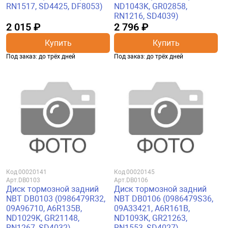
RN1517, SD4425, DF8053)
ND1043K, GR02858,
RN1216, SD4039)
2 015 ₽
2 796 ₽
Купить
Купить
Под заказ: до трёх дней
Под заказ: до трёх дней
Код
00020141
Код
00020145
Арт.
DB0103
Арт.
DB0106
Диск тормозной задний
Диск тормозной задний
NBT DB0103 (0986479R32,
NBT DB0106 (0986479S36,
09A96710, A6R135B,
09A33421, A6R161B,
ND1029K, GR21148,
ND1093K, GR21263,
RN1267, SD4032)
RN1553, SD4027)