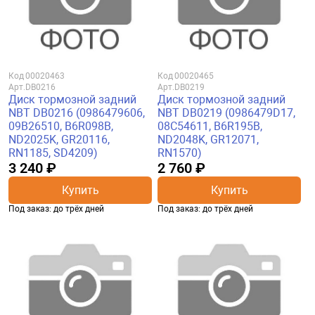
Код
00020463
Код
00020465
Арт.
DB0216
Арт.
DB0219
Диск тормозной задний
Диск тормозной задний
NBT DB0216 (0986479606,
NBT DB0219 (0986479D17,
09B26510, B6R098B,
08C54611, B6R195B,
ND2025K, GR20116,
ND2048K, GR12071,
RN1185, SD4209)
RN1570)
3 240 ₽
2 760 ₽
Купить
Купить
Под заказ: до трёх дней
Под заказ: до трёх дней