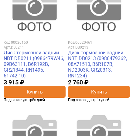
Код
00020150
Код
00020461
Арт.
DB0211
Арт.
DB0213
Диск тормозной задний
Диск тормозной задний
NBT DB0211 (0986479W46,
NBT DB0213 (0986479362,
09B63111, B6R192B,
08A71510, B6R107B,
GR21344, RN1495,
ND2003K, GR20313,
61742.10)
RN1234)
3 915 ₽
2 760 ₽
Купить
Купить
Под заказ: до трёх дней
Под заказ: до трёх дней