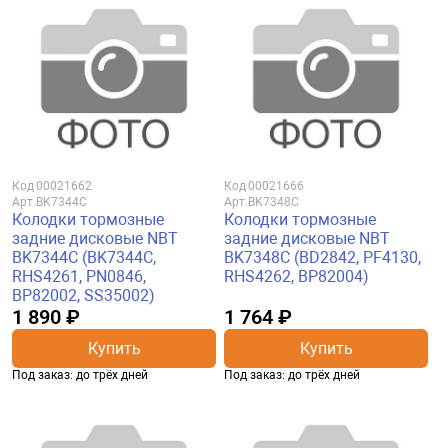
Код
00021662
Код
00021666
Арт.
BK7344C
Арт.
BK7348C
Колодки тормозные
Колодки тормозные
задние дисковые NBT
задние дисковые NBT
BK7344C (BK7344C,
BK7348C (BD2842, PF4130,
RHS4261, PN0846,
RHS4262, BP82004)
BP82002, SS35002)
1 890 ₽
1 764 ₽
Купить
Купить
Под заказ: до трёх дней
Под заказ: до трёх дней