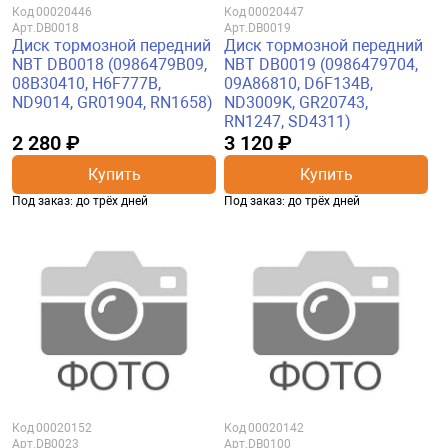
Код
00020446
Код
00020447
Арт.
DB0018
Арт.
DB0019
Диск тормозной передний
Диск тормозной передний
NBT DB0018 (0986479B09,
NBT DB0019 (0986479704,
08B30410, H6F777B,
09A86810, D6F134B,
ND9014, GR01904, RN1658)
ND3009K, GR20743,
RN1247, SD4311)
2 280 ₽
3 120 ₽
Купить
Купить
Под заказ: до трёх дней
Под заказ: до трёх дней
Код
00020152
Код
00020142
Арт.
DB0023
Арт.
DB0100