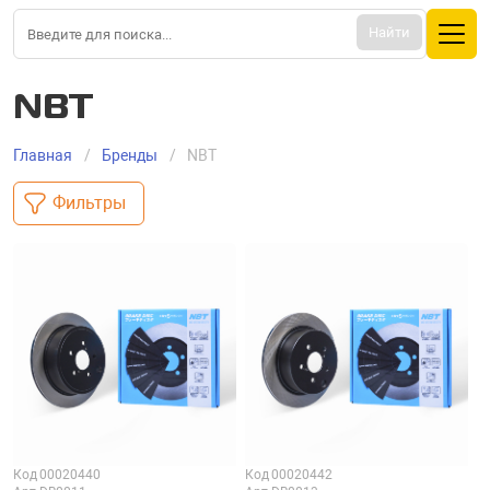
Найти
NBT
Главная
Бренды
NBT
Фильтры
Код
00020440
Код
00020442