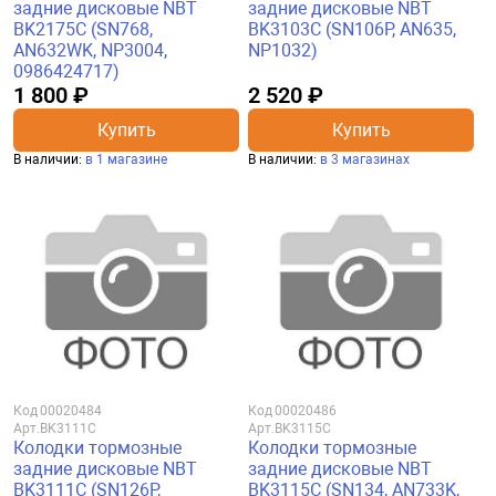
задние дисковые NBT
задние дисковые NBT
BK2175C (SN768,
BK3103C (SN106P, AN635,
AN632WK, NP3004,
NP1032)
0986424717)
1 800 ₽
2 520 ₽
Купить
Купить
В наличии:
в 1 магазине
В наличии:
в 3 магазинах
Код
00020484
Код
00020486
Арт.
BK3111C
Арт.
BK3115C
Колодки тормозные
Колодки тормозные
задние дисковые NBT
задние дисковые NBT
BK3111C (SN126P,
BK3115C (SN134, AN733K,