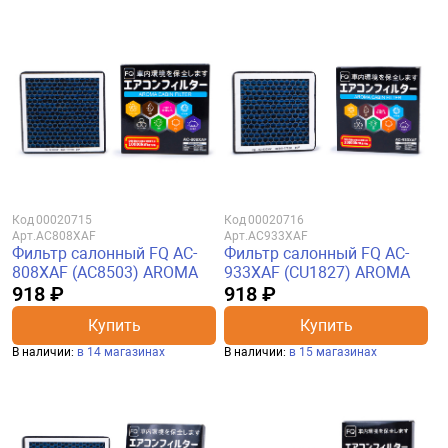
Код
00020715
Код
00020716
Арт.
AC808XAF
Арт.
AC933XAF
Фильтр салонный FQ AC-
Фильтр салонный FQ AC-
808XAF (AC8503) AROMA
933XAF (CU1827) AROMA
918 ₽
918 ₽
Купить
Купить
В наличии:
в 14 магазинах
В наличии:
в 15 магазинах