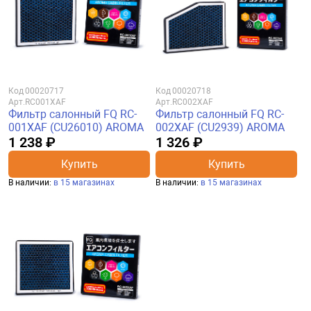
Код
00020717
Код
00020718
Арт.
RC001XAF
Арт.
RC002XAF
Фильтр салонный FQ RC-
Фильтр салонный FQ RC-
001XAF (CU26010) AROMA
002XAF (CU2939) AROMA
1 238 ₽
1 326 ₽
Купить
Купить
В наличии:
в 15 магазинах
В наличии:
в 15 магазинах