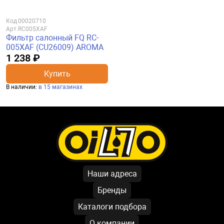
Код
00020710
Арт.
RC005XAF
Фильтр салонный FQ RC-
005XAF (CU26009) AROMA
1 238 ₽
Купить
В наличии:
в 15 магазинах
Наши адреса
Бренды
Каталоги подбора
О компании