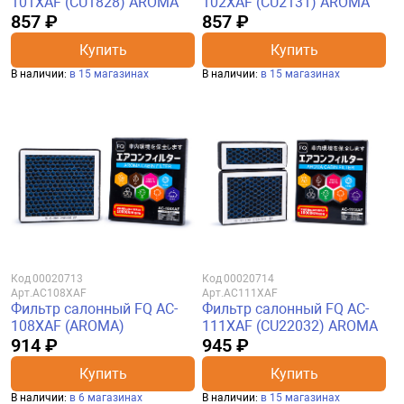
101XAF (CU1828) AROMA
102XAF (CU2131) AROMA
857 ₽
857 ₽
Купить
Купить
В наличии:
в 15 магазинах
В наличии:
в 15 магазинах
Код
00020713
Код
00020714
Арт.
AC108XAF
Арт.
AC111XAF
Фильтр салонный FQ AC-
Фильтр салонный FQ AC-
108XAF (AROMA)
111XAF (CU22032) AROMA
914 ₽
945 ₽
Купить
Купить
В наличии:
в 6 магазинах
В наличии:
в 15 магазинах