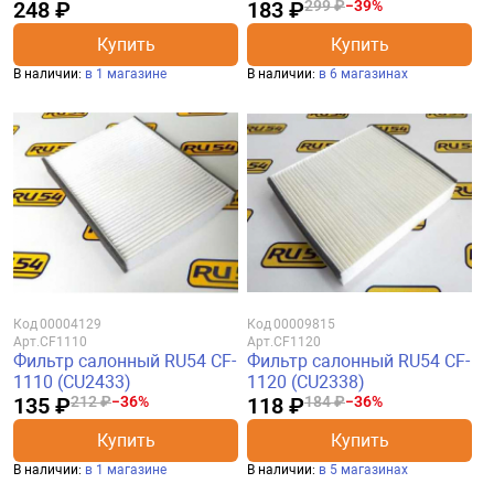
248 ₽
183 ₽
299 ₽
−39%
Купить
Купить
В наличии:
в 1 магазине
В наличии:
в 6 магазинах
Код
00004129
Код
00009815
Арт.
CF1110
Арт.
CF1120
Фильтр салонный RU54 CF-
Фильтр салонный RU54 CF-
1110 (CU2433)
1120 (CU2338)
135 ₽
212 ₽
−36%
118 ₽
184 ₽
−36%
Купить
Купить
В наличии:
в 1 магазине
В наличии:
в 5 магазинах