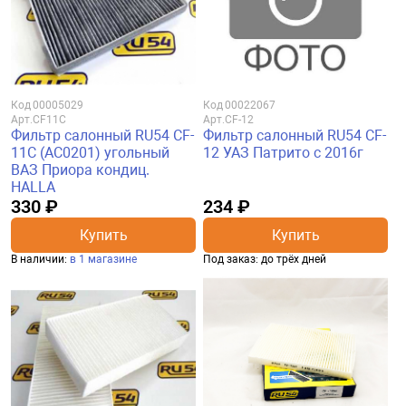
Код
00005029
Код
00022067
Арт.
CF11C
Арт.
CF-12
Фильтр салонный RU54 CF-
Фильтр салонный RU54 CF-
11C (AC0201) угольный
12 УАЗ Патрито с 2016г
ВАЗ Приора кондиц.
HALLA
330 ₽
234 ₽
Купить
Купить
В наличии:
в 1 магазине
Под заказ: до трёх дней