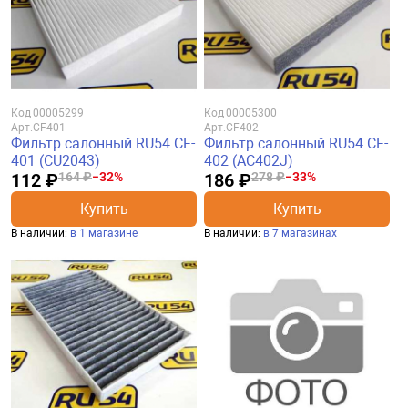
Код
00005299
Код
00005300
Арт.
CF401
Арт.
CF402
Фильтр салонный RU54 CF-
Фильтр салонный RU54 CF-
401 (CU2043)
402 (AC402J)
112 ₽
164 ₽
−32%
186 ₽
278 ₽
−33%
Купить
Купить
В наличии:
в 1 магазине
В наличии:
в 7 магазинах