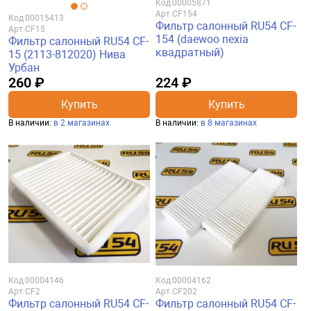
Код
00005871
Арт.
CF154
Код
00015413
Фильтр салонный RU54 CF-
Арт.
CF15
154 (daewoo nexia
Фильтр салонный RU54 CF-
квадратный)
15 (2113-812020) Нива
Урбан
260 ₽
224 ₽
Купить
Купить
В наличии:
в 2 магазинах
В наличии:
в 8 магазинах
Код
00004146
Код
00004162
Арт.
CF2
Арт.
CF202
Фильтр салонный RU54 CF-
Фильтр салонный RU54 CF-