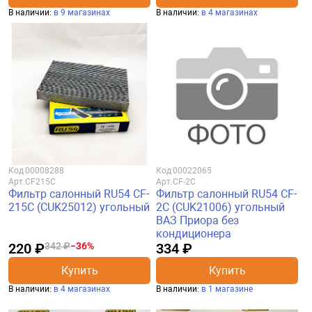
В наличии:
в 9 магазинах
В наличии:
в 4 магазинах
Код
00008288
Код
00022065
Арт.
CF215С
Арт.
CF-2C
Фильтр салонный RU54 CF-
Фильтр салонный RU54 CF-
215C (CUK25012) угольный
2C (CUK21006) угольный
ВАЗ Приора без
кондиционера
220 ₽
342 ₽
−36%
334 ₽
Купить
Купить
В наличии:
в 4 магазинах
В наличии:
в 1 магазине