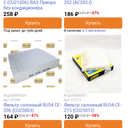
2 (CU21006) ВАЗ Приора
202 (AC202J)
без кондиционера
258 ₽
186 ₽
349 ₽
−47%
Купить
Купить
Под заказ: до трёх дней
В наличии:
в 5 магазинах
Код
00009624
Код
00008007
Арт.
CF206
Арт.
CF215
Фильтр салонный RU54 CF-
Фильтр салонный RU54 CF-
206 (CU23003)
215 (CU25012)
164 ₽
308 ₽
−47%
120 ₽
193 ₽
−38%
Купить
Купить