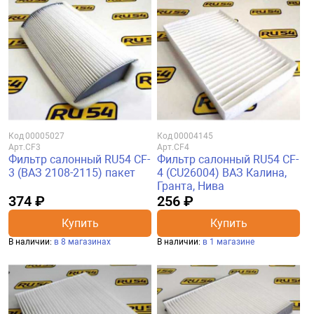
Код
00005027
Код
00004145
Арт.
CF3
Арт.
CF4
Фильтр салонный RU54 CF-
Фильтр салонный RU54 CF-
3 (ВАЗ 2108-2115) пакет
4 (CU26004) ВАЗ Калина,
Гранта, Нива
374 ₽
256 ₽
Купить
Купить
В наличии:
в 8 магазинах
В наличии:
в 1 магазине