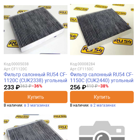
Код
00005038
Код
00008284
Арт.
CF1120C
Арт.
CF1150C
Фильтр салонный RU54 CF-
Фильтр салонный RU54 CF-
1120C (CUK2338) угольный
1150C (CUK2440) угольный
233 ₽
363 ₽
−36%
256 ₽
410 ₽
−38%
Купить
Купить
В наличии:
в 3 магазинах
В наличии:
в 2 магазинах