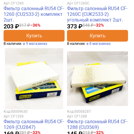
Арт.
CF1260
Арт.
CF1260C
Фильтр салонный RU54 CF-
Фильтр салонный RU54 CF-
1260 (CU2533-2) комплект
1260C (CUK2533-2)
2шт.
угольный комплект 2шт.
203 ₽
317 ₽
−36%
373 ₽
548 ₽
−32%
Купить
Купить
В наличии:
в 9 магазинах
В наличии:
в 8 магазинах
Код
00009630
Код
00008287
Арт.
CF1269
Арт.
CF1288
Фильтр салонный RU54 CF-
Фильтр салонный RU54 CF-
1269 (CU2847)
1288 (CU3569)
169 ₽
251 ₽
−33%
145 ₽
213 ₽
−32%