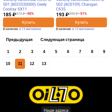
501 (8025530000) Geely
502 (AC0109) Changan
Coolray SX11
CS35
185 ₽
372 ₽
−50%
193 ₽
390 ₽
−51%
Купить
Купить
В наличии:
в 13 магазинах
В наличии:
в 13 магазинах
Предыдущая
Следующая страница
1
2
3
4
5
6
7
8
9
10
11
12
13
Наши адреса