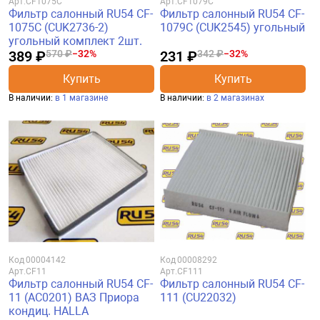
Арт.
CF1075C
Арт.
CF1079C
Фильтр салонный RU54 CF-
Фильтр салонный RU54 CF-
1075C (CUK2736-2)
1079C (CUK2545) угольный
угольный комплект 2шт.
389 ₽
570 ₽
−32%
231 ₽
342 ₽
−32%
Купить
Купить
В наличии:
в 1 магазине
В наличии:
в 2 магазинах
Код
00004142
Код
00008292
Арт.
CF11
Арт.
CF111
Фильтр салонный RU54 CF-
Фильтр салонный RU54 CF-
11 (AC0201) ВАЗ Приора
111 (CU22032)
кондиц. HALLA