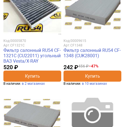
Код
00005870
Код
00009615
Арт.
CF1321C
Арт.
CF1348
Фильтр салонный RU54 CF-
Фильтр салонный RU54 CF-
1321C (CU22011) угольный
1348 (CUK28001)
ВАЗ Vesta/X-RAY
520 ₽
242 ₽
456 ₽
−47%
Купить
Купить
В наличии:
в 2 магазинах
В наличии:
в 10 магазинах