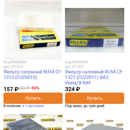
Код
00008008
Код
00005869
Арт.
CF1313
Арт.
CF1321
Фильтр салонный RU54 CF-
Фильтр салонный RU54 CF-
1313 (CU26010)
1321 (CU22011) ВАЗ
Vesta/X-RAY
157 ₽
332 ₽
−53%
324 ₽
Купить
Купить
В наличии:
в 1 магазине
Под заказ: до трёх дней