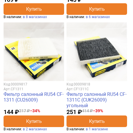
Купить
Купить
В наличии:
в 8 магазинах
В наличии:
в 6 магазинах
Код
00009817
Код
00009818
Арт.
CF1311
Арт.
CF1311C
Фильтр салонный RU54 CF-
Фильтр салонный RU54 CF-
1311 (CU26009)
1311C (CUK26009)
угольный
144 ₽
217 ₽
−34%
251 ₽
414 ₽
−39%
Купить
Купить
В наличии:
в 2 магазинах
В наличии:
в 1 магазине