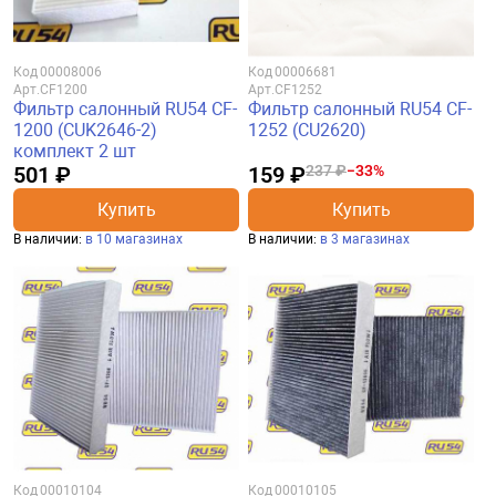
Код
00008006
Код
00006681
Арт.
CF1200
Арт.
CF1252
Фильтр салонный RU54 CF-
Фильтр салонный RU54 CF-
1200 (CUK2646-2)
1252 (CU2620)
комплект 2 шт
501 ₽
159 ₽
237 ₽
−33%
Купить
Купить
В наличии:
в 10 магазинах
В наличии:
в 3 магазинах
Код
00010104
Код
00010105