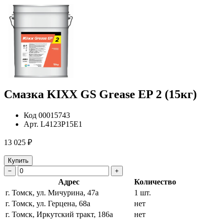
Смазка KIXX GS Grease EP 2 (15кг)
Код
00015743
Арт.
L4123P15E1
13 025 ₽
Купить
−
+
Адрес
Количество
г. Томск, ул. Мичурина, 47а
1 шт.
г. Томск, ул. Герцена, 68а
нет
г. Томск, Иркутский тракт, 186а
нет