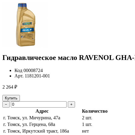
Гидравлическое масло RAVENOL GHA-F 
Код
00008724
Арт.
1181201-001
2 264 ₽
Купить
−
+
Адрес
Количество
г. Томск, ул. Мичурина, 47а
2 шт.
г. Томск, ул. Герцена, 68а
1 шт.
г. Томск, Иркутский тракт, 186а
нет