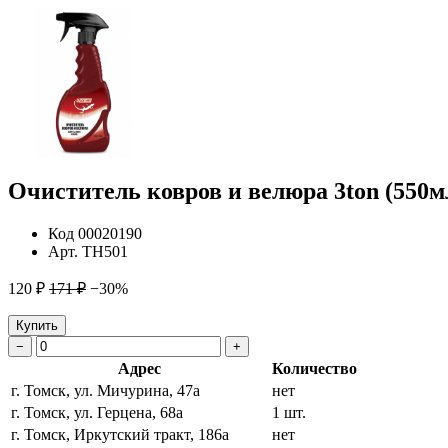
Очиститель ковров и велюра 3ton (550м
Код
00020190
Арт.
TH501
120 ₽
171 ₽
−30%
Купить
−
+
Адрес
Количество
г. Томск, ул. Мичурина, 47а
нет
г. Томск, ул. Герцена, 68а
1 шт.
г. Томск, Иркутский тракт, 186а
нет