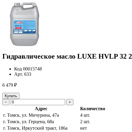
Гидравлическое масло LUXE HVLP 32 2
Код
00015748
Арт.
633
6 479 ₽
Купить
−
+
Адрес
Количество
г. Томск, ул. Мичурина, 47а
4 шт.
г. Томск, ул. Герцена, 68а
2 шт.
г. Томск, Иркутский тракт, 186а
нет