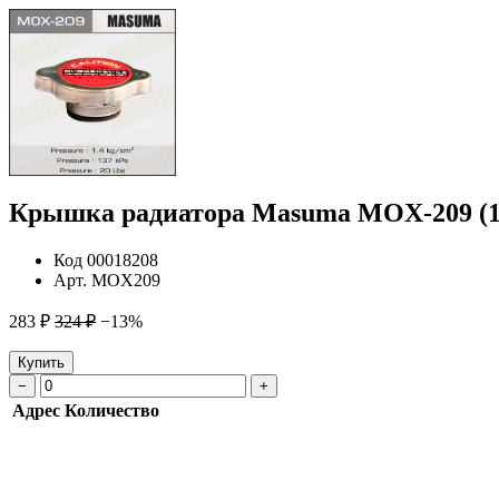
Крышка радиатора Masuma MOX-209 (13
Код
00018208
Арт.
MOX209
283 ₽
324 ₽
−13%
Купить
−
+
Адрес
Количество