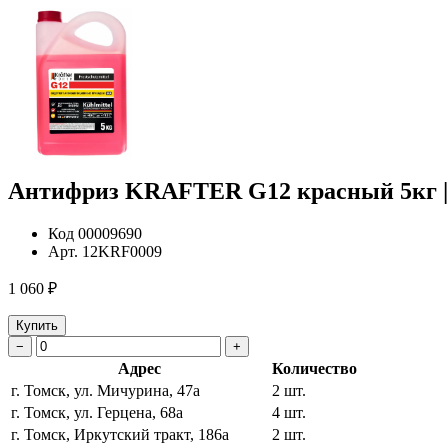
Антифриз KRAFTER G12 красный 5кг 
Код
00009690
Арт.
12KRF0009
1 060 ₽
Купить
−
+
Адрес
Количество
г. Томск, ул. Мичурина, 47а
2 шт.
г. Томск, ул. Герцена, 68а
4 шт.
г. Томск, Иркутский тракт, 186а
2 шт.