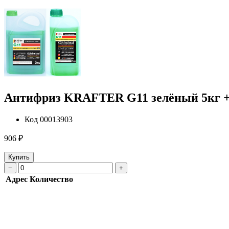
Антифриз KRAFTER G11 зелёный 5кг +
Код
00013903
906 ₽
Купить
−
+
Адрес
Количество