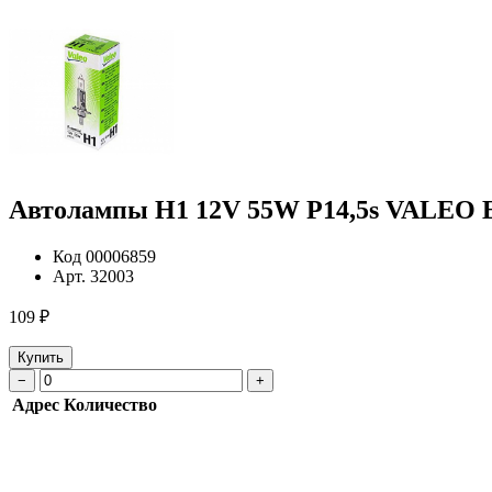
Автолампы H1 12V 55W P14,5s VALEO Ess
Код
00006859
Арт.
32003
109 ₽
Купить
−
+
Адрес
Количество