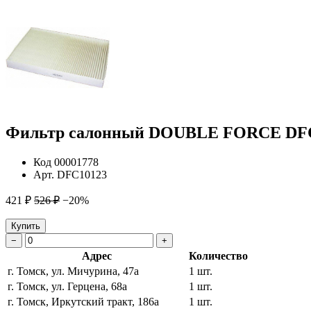
Фильтр салонный DOUBLE FORCE DFC1
Код
00001778
Арт.
DFC10123
421 ₽
526 ₽
−20%
Купить
−
+
Адрес
Количество
г. Томск, ул. Мичурина, 47а
1 шт.
г. Томск, ул. Герцена, 68а
1 шт.
г. Томск, Иркутский тракт, 186а
1 шт.