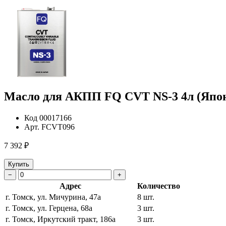
Масло для АКПП FQ CVT NS-3 4л (Япо
Код
00017166
Арт.
FCVT096
7 392 ₽
Купить
−
+
Адрес
Количество
г. Томск, ул. Мичурина, 47а
8 шт.
г. Томск, ул. Герцена, 68а
3 шт.
г. Томск, Иркутский тракт, 186а
3 шт.