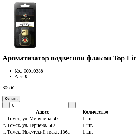
Ароматизатор подвесной флакон Top Lin
Код
00010388
Арт.
9
306 ₽
Купить
−
+
Адрес
Количество
г. Томск, ул. Мичурина, 47а
1 шт.
г. Томск, ул. Герцена, 68а
1 шт.
г. Томск, Иркутский тракт, 186а
1 шт.