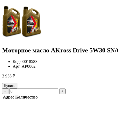
Моторное масло AKross Drive 5W30 SN
Код
00018583
Арт.
AP0002
3 955 ₽
Купить
−
+
Адрес
Количество